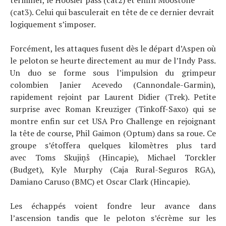
terminer, le Hoosier pass (cat2) et enfin Moostone
(cat3). Celui qui basculerait en tête de ce dernier devrait
logiquement s’imposer.
Forcément, les attaques fusent dès le départ d’Aspen où
le peloton se heurte directement au mur de l’Indy Pass.
Un duo se forme sous l’impulsion du grimpeur
colombien Janier Acevedo (Cannondale-Garmin),
rapidement rejoint par Laurent Didier (Trek). Petite
surprise avec Roman Kreuziger (Tinkoff-Saxo) qui se
montre enfin sur cet USA Pro Challenge en rejoignant
la tête de course, Phil Gaimon (Optum) dans sa roue. Ce
groupe s’étoffera quelques kilomètres plus tard
avec Toms Skujiņš (Hincapie), Michael Torckler
(Budget), Kyle Murphy (Caja Rural-Seguros RGA),
Damiano Caruso (BMC) et Oscar Clark (Hincapie).
Les échappés voient fondre leur avance dans
l’ascension tandis que le peloton s’écrème sur les