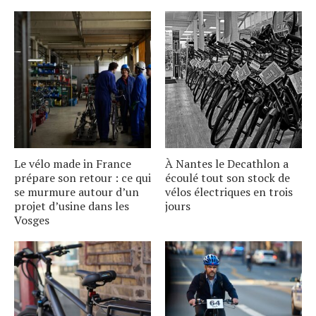
Le vélo made in France
À Nantes le Decathlon a
prépare son retour : ce qui
écoulé tout son stock de
se murmure autour dʼun
vélos électriques en trois
projet dʼusine dans les
jours
Vosges