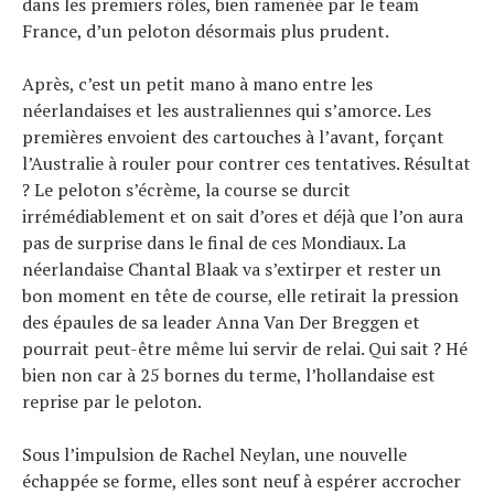
dans les premiers rôles, bien ramenée par le team
France, d’un peloton désormais plus prudent.
Actualités
Technologies
Après, c’est un petit mano à mano entre les
Tests de produits
Conseils
néerlandaises et les australiennes qui s’amorce. Les
Tendances
premières envoient des cartouches à l’avant, forçant
Tous nos articles
l’Australie à rouler pour contrer ces tentatives. Résultat
À propos
? Le peloton s’écrème, la course se durcit
irrémédiablement et on sait d’ores et déjà que l’on aura
pas de surprise dans le final de ces Mondiaux. La
néerlandaise Chantal Blaak va s’extirper et rester un
bon moment en tête de course, elle retirait la pression
des épaules de sa leader Anna Van Der Breggen et
pourrait peut-être même lui servir de relai. Qui sait ? Hé
bien non car à 25 bornes du terme, l’hollandaise est
reprise par le peloton.
Sous l’impulsion de Rachel Neylan, une nouvelle
échappée se forme, elles sont neuf à espérer accrocher