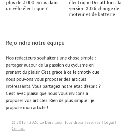
plus de 2 000 euros dans
électrique Decathlon : la
un vélo électrique ?
version 2026 change de
moteur et de batterie
Rejoindre notre équipe
Nos rédacteurs souhaitent une chose simple :
partager autour de la passion du cyclisme en
prenant du plaisir. C'est grâce à ce leitmotiv que
nous pouvons vous proposer des articles
intéressants. Vous partagez notre état d'esprit ?
C'est avec plaisir que nous vous invitons à
proposer vos articles. Rien de plus simple :
je
propose mon article !
S
e
ar
c
h
f
or:
© 2012 - 2026 Le Dérailleur. Tous droits réservés. |
Légal
|
Contact