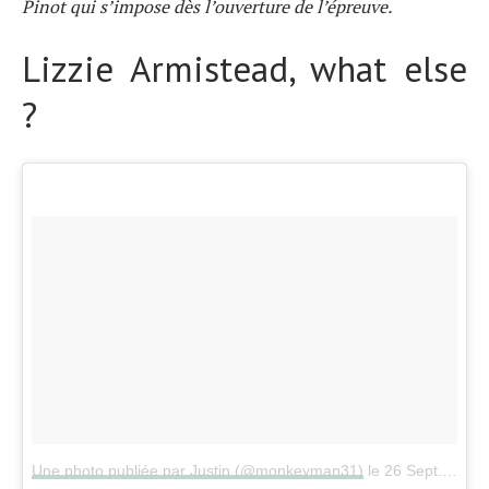
Pinot qui s’impose dès l’ouverture de l’épreuve.
Lizzie Armistead, what else
?
Une photo publiée par Justin (@monkeyman31)
le
26 Sept. 2015 à 14h07 PDT