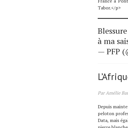
France à Pont
Tabor.</p>
Blessure
à ma sai
— PFP 
L’Afriq
Par Amélie Ba
Depuis mainten
peloton profes
Data, mais éga
pierre blanche 