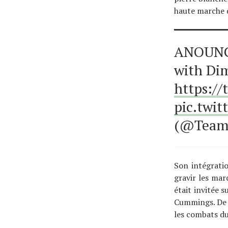
haute marche 
ANOUNCE
with Dim
https:/
pic.twi
(@Team
Son intégratio
gravir les mar
était invitée 
Cummings. De p
les combats du