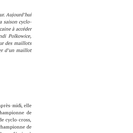
r. Aujourd’hui
a saison cyclo-
caine à accéder
ndi Polkowice,
ur des maillots
r d’un maillot
près-midi, elle
 championne de
de cyclo-cross,
e championne de