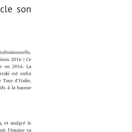
cle son
rofessionnelle,
aison 2016 ! Ce
ge en 2016. La
rski est enfin
 Tour d’Italie,
ifs à la hausse
), et malgré le
i) l’équipe va