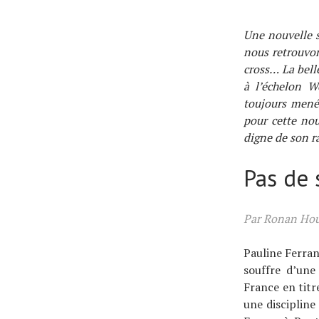
Une nouvelle 
nous retrouvon
cross… La bell
à l’échelon W
toujours menée
pour cette no
digne de son r
Pas de 
Par Ronan Hou
Pauline Ferran
souffre d’une
France en titr
une discipline