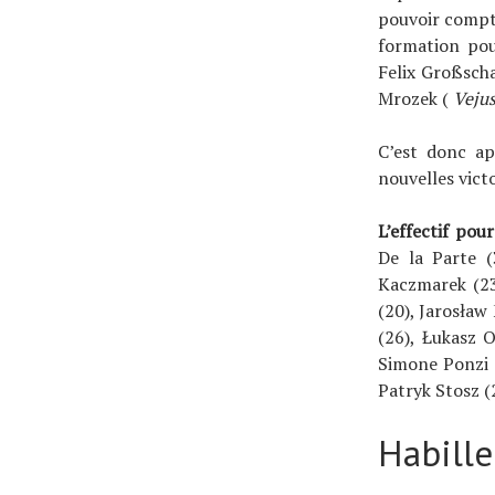
pouvoir compte
formation pou
Felix Großscha
Mrozek (
Veju
C’est donc ap
nouvelles victo
L’effectif pou
De la Parte (
Kaczmarek (23
(20), Jarosław
(26), Łukasz O
Simone Ponzi (
Patryk Stosz (
Habille