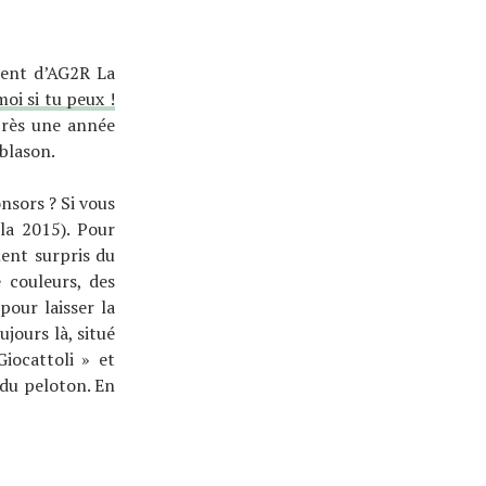
ement d’AG2R La
moi si tu peux !
Après une année
 blason.
nsors ? Si vous
la 2015). Pour
ment surpris du
 couleurs, des
pour laisser la
ujours là, situé
Giocattoli » et
 du peloton. En