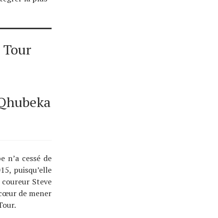
 Tour
Qhubeka
pe n’a cessé de
15, puisqu’elle
n coureur Steve
a cœur de mener
Tour.