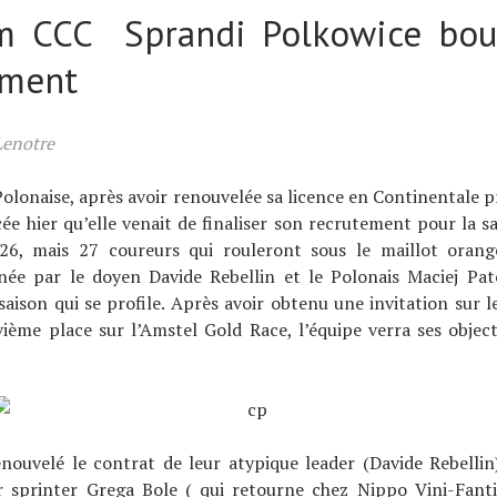
m CCC Sprandi Polkowice bou
ement
Lenotre
olonaise, après avoir renouvelée sa licence en Continentale p
e hier qu’elle venait de finaliser son recrutement pour la s
26, mais 27 coureurs qui rouleront sous le maillot oran
ée par le doyen Davide Rebellin et le Polonais Maciej Pate
saison qui se profile. Après avoir obtenu une invitation sur le
ième place sur l’Amstel Gold Race, l’équipe verra ses object
nouvelé le contrat de leur atypique leader (Davide Rebellin
r sprinter Grega Bole ( qui retourne chez Nippo Vini-Fantin