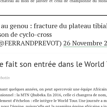
château au mois de janvier et celui de championne du Mond
 au genou : fracture du plateau tibia
son de cyclo-cross
(@FERRANDPREVOT)
26 Novembre 
ue fait son entrée dans le World
rbotin
ant quelques années, on peut apercevoir une équipe Africain
sionnel : la MTN Qhubeka. En 2016, celle ci changera de nom
lement d’échelon : elle intègre le World Tour. Une journée a 
pour l’équipe, puisqu’elle est la première équipe africaine a in