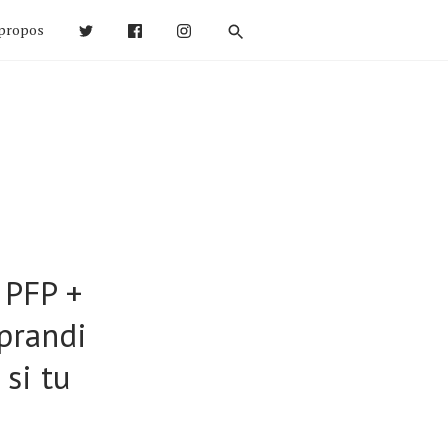
propos
 PFP +
prandi
si tu