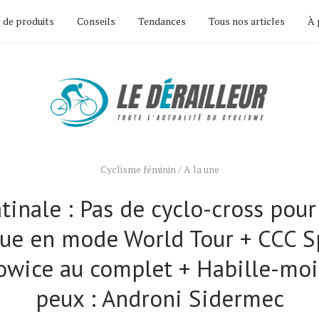
 de produits
Conseils
Tendances
Tous nos articles
À 
Cyclisme féminin
/
A la une
tinale : Pas de cyclo-cross pour
ique en mode World Tour + CCC S
owice au complet + Habille-moi 
peux : Androni Sidermec