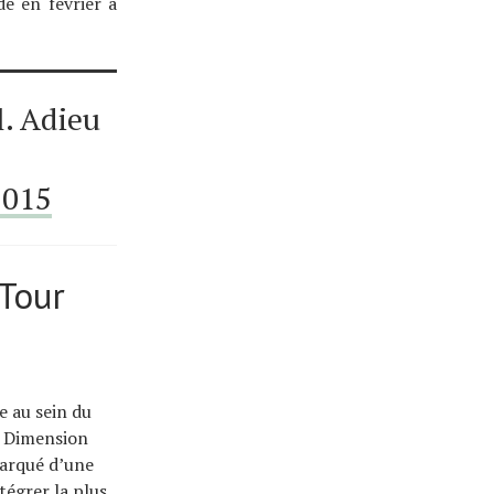
e en février à
l. Adieu
2015
 Tour
e au sein du
, Dimension
marqué d’une
tégrer la plus