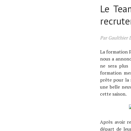
Le Tea
recrut
Par Gaulthier 
La formation P
nous a annoncé
ne sera plus 
formation men
prête pour la 
une belle neuv
cette saison.
Après avoir re
départ de leu