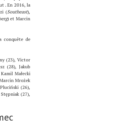
t . En 2016, la
zi (
Southeast
),
berg
) et Marcin
la conquête de
ny (23), Victor
sz (28), Jakub
 Kamil Małecki
, Marcin Mrożek
Pluciński (26),
 Stępniak (27),
rmec