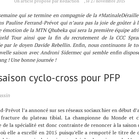
Un article proposé par Rédaction
, le 27 novembre 2015
semaine qui se termine en compagnie de la #MatinaleDérailleu
s Pauline Ferrand-Prévot qui n’aura pas la joie de goûter à l
e émotion de la MTN Qhubeka qui sera la première équipe afri
orld Tour ainsi que la fin du recrutement de la CCC Spra
 par le doyen Davide Rebellin. Enfin, nous continuons le to
uvelle saison avec Androni Sidermec qui semble enfin dispose
ang ! Une bonne journée !
saison cyclo-cross pour PFP
ssin
d-Prévot l’a annoncé sur ses réseaux sociaux hier en début d’a
 fracture du plateau tibial. La championne du Monde et
e de la spécialité est donc contrainte de renoncer à la saison 
 où elle a excellé en 2015 puisqu’elle a remporté le titre d