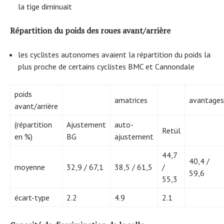
la tige diminuait
Répartition du poids des roues avant/arrière
les cyclistes autonomes avaient la répartition du poids la
plus proche de certains cyclistes BMC et Cannondale
poids
amatrices
avantages
avant/arrière
(répartition
Ajustement
auto-
Retül
en %)
BG
ajustement
44,7
40,4 /
moyenne
32,9 / 67,1
38,5 / 61,5
/
59,6
55,3
écart-type
2.2
4.9
2.1