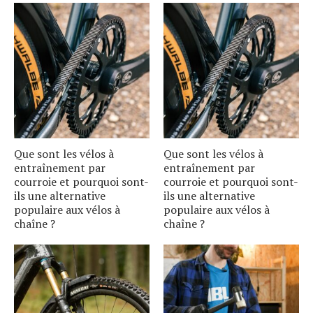
Que sont les vélos à
Que sont les vélos à
entraînement par
entraînement par
courroie et pourquoi sont-
courroie et pourquoi sont-
ils une alternative
ils une alternative
populaire aux vélos à
populaire aux vélos à
S
e
a
r
c
h
f
o
r
chaîne ?
chaîne ?
: