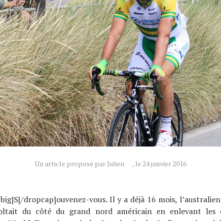
Un article proposé par Julien
, le 24 janvier 2016
big]S[/dropcap]ouvenez-vous. Il y a déjà 16 mois, l’australie
voltait du côté du grand nord américain en
enlevant
les 