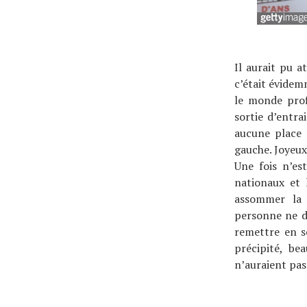
Il aurait pu a
c’était évidem
le monde prof
sortie d’entra
aucune place p
gauche. Joyeux
Une fois n’es
nationaux et 
assommer la 
personne ne do
remettre en s
précipité, be
n’auraient pas