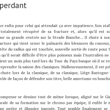
 perdant
ive enfin pour celui qui attendait ça avec impatience. Son sta
totalement récupéré de sa fracture et, alors qu’il est s
our sa grande rentrée sur la Strade Bianche… Il chute à no
acture qui vient orner le palmarès des blessures du coureur,
a tête du radius qui est touchée, nouvelle sortie de route pour
 qu’il serait difficile d’être plus poisseux mais l’Australien n
vient un mois plus tard lors du Tour du Pays basque où il se re
reprendre la saison des classiques. Malheureusement, il est pr
chute lors de la classique, de sa classique, Liège-Bastogne
ôle de façon de défendre son titre, belle amertume en bouche
compense se dessine tout de même lorsque, aligné sur le Giro
urale de sa formation sur le chrono par équipe, il enfile le 
ne petite et illusoire journée. Tout semble finalement se