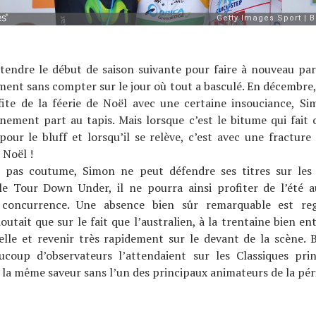
ttendre le début de saison suivante pour faire à nouveau par
ment sans compter sur le jour où tout a basculé. En décembre,
ite de la féerie de Noël avec une certaine insouciance, Si
inement part au tapis. Mais lorsque c’est le bitume qui fait o
our le bluff et lorsqu’il se relève, c’est avec une fracture 
 Noël !
t pas coutume, Simon ne peut défendre ses titres sur le
le Tour Down Under, il ne pourra ainsi profiter de l’été a
concurrence. Une absence bien sûr remarquable est reg
utait que sur le fait que l’australien, à la trentaine bien ent
elle et revenir très rapidement sur le devant de la scène. 
aucoup d’observateurs l’attendaient sur les Classiques print
 la même saveur sans l’un des principaux animateurs de la pér