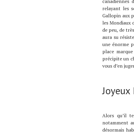
canadiennes d
À propos
relayant les 
Gallopin aux p
les Mondiaux de
de peu, de trè
aura su résist
une énorme pr
place marque 
précipite un 
vous d’en juger
Joyeux
Alors qu’il t
notamment au 
désormais hab