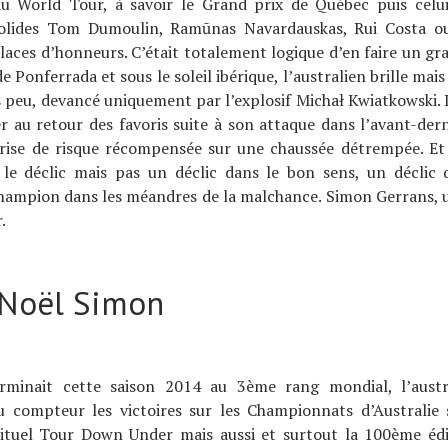
u World Tour, à savoir le Grand prix de Québec puis celu
solides Tom Dumoulin, Ramūnas Navardauskas, Rui Costa 
laces d’honneurs. C’était totalement logique d’en faire un gr
 Ponferrada et sous le soleil ibérique, l’australien brille mai
s peu, devancé uniquement par l’explosif Michał Kwiatkowski. 
er au retour des favoris suite à son attaque dans l’avant-der
ise de risque récompensée sur une chaussée détrempée. Et
le déclic mais pas un déclic dans le bon sens, un déclic q
champion dans les méandres de la malchance. Simon Gerrans, u
.
 Noël Simon
erminait cette saison 2014 au 3ème rang mondial, l’austra
compteur les victoires sur les Championnats d’Australie 
ituel Tour Down Under mais aussi et surtout la 100ème édi