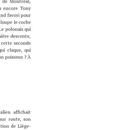
i de Montréal,
ou encore Tony
and favori pour
s loupe le coche
Le polonais qui
nière descente,
 cette seconde
ui claque, qui
n poisseux ? À
lien affichait
sur route, son
tion de Liège-