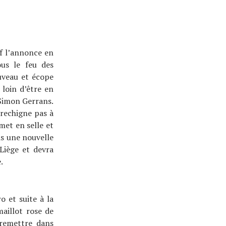
ff l’annonce en
ous le feu des
uveau et écope
 loin d’être en
 Simon Gerrans.
e rechigne pas à
met en selle et
is une nouvelle
-Liège et devra
.
 et suite à la
maillot rose de
 remettre dans