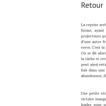
Retour
La reprise arr
forme, ayant 
projecteurs p
d’une autre fr
verve. C’est l
On se dit alors
la tâche et re
peut ainsi ent
fois dans une 
abandonner, dr
Une petite ré
victoire inaug
leader pour u