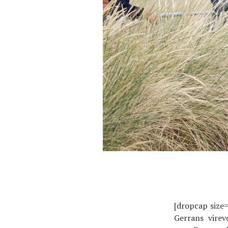
Actualités
Technologies
Tests de produits
Conseils
Tendances
[dropcap size=
Gerrans vire
Tous nos articles