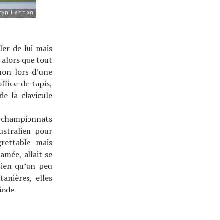
ler de lui mais
 alors que tout
mon lors d’une
ffice de tapis,
de la clavicule
s championnats
ustralien pour
rettable mais
amée, allait se
Bien qu’un peu
anières, elles
iode.