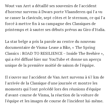
Wout van Aert a détaillé ses souvenirs de l'accident
d'horreur survenu à Dwars porte Vlaanderen qui l'a vu
se casser la clavicule, sept côtes et le sternum, ce qui l'a
forcé à mettre fin à sa campagne des Classiques de
printemps et à sauter ses débuts prévus au Giro d'Italia.
La star belge a pris la parole au centre du nouveau
Actualités
documentaire de Visma-Lease a Bike, « The Spring
Technologies
Classics : ROAD TO RESILIENCE – Inside The Beehive »,
Tests de produits
qui a été diffusé hier sur YouTube et donne un aperçu
Conseils
unique de la première moitié de saison de l'équipe.
Tendances
Tous nos articles
Il s'ouvre sur l'accident de Van Aert survenu à 67 km de
À propos
l'arrivée de la Classique d'une journée et montre les
moments qui l'ont précédé lors des réunions d'équipe
d'avant-course de Visma, la réaction de la voiture de
l'équipe et les images de course de l'incident lui-même.