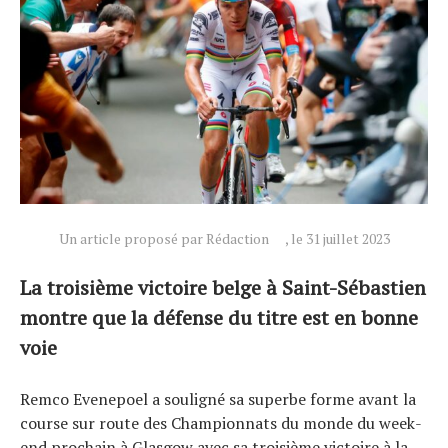
Un article proposé par Rédaction
, le 31 juillet 2023
La troisième victoire belge à Saint-Sébastien
montre que la défense du titre est en bonne
Actualités
voie
Technologies
Tests de produits
Remco Evenepoel a souligné sa superbe forme avant la
Conseils
course sur route des Championnats du monde du week-
end prochain à Glasgow avec sa troisième victoire à la
Tendances