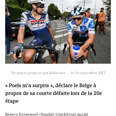
Actualités
Technologies
Tests de produits
Un article proposé par Rédaction
, le 16 septembre 2023
Conseils
« Poels m’a surpris », déclare le Belge à
Tendances
propos de sa courte défaite lors de la 20e
Tous nos articles
étape
À propos
Remco Evenepoel (Soudal-QuickStep) aurait