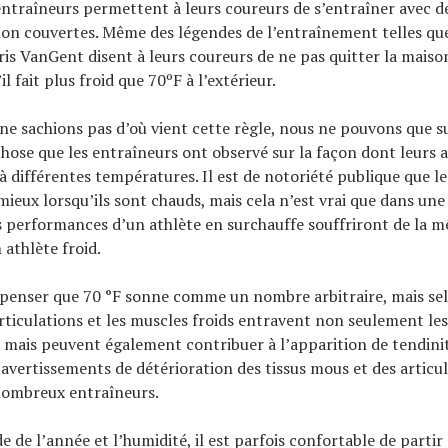
traîneurs permettent à leurs coureurs de s’entraîner avec d
non couvertes. Même des légendes de l’entraînement telles qu
ris VanGent disent à leurs coureurs de ne pas quitter la maiso
il fait plus froid que 70ºF à l’extérieur.
ne sachions pas d’où vient cette règle, nous ne pouvons que 
chose que les entraîneurs ont observé sur la façon dont leurs a
 différentes températures. Il est de notoriété publique que l
ieux lorsqu’ils sont chauds, mais cela n’est vrai que dans une
s performances d’un athlète en surchauffe souffriront de la
 athlète froid.
penser que 70 °F sonne comme un nombre arbitraire, mais sel
rticulations et les muscles froids entravent non seulement les
mais peuvent également contribuer à l’apparition de tendinit
s avertissements de détérioration des tissus mous et des articu
nombreux entraîneurs.
e de l’année et l’humidité, il est parfois confortable de partir