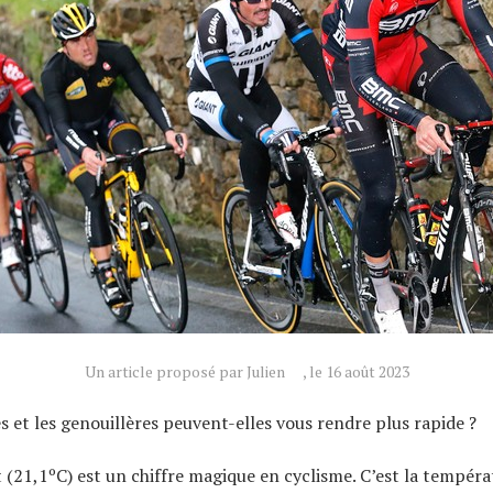
Un article proposé par Julien
, le 16 août 2023
 et les genouillères peuvent-elles vous rendre plus rapide ?
 (21,1ºC) est un chiffre magique en cyclisme. C’est la tempéra