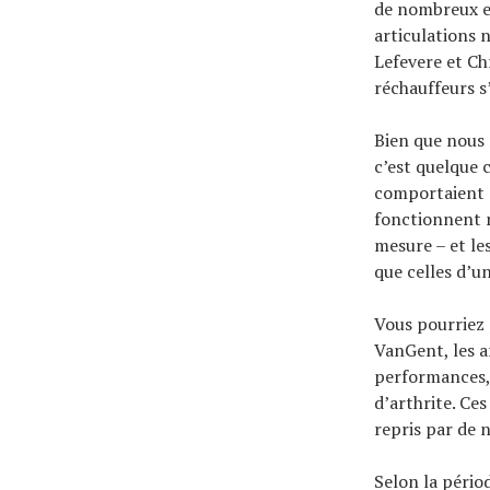
de nombreux en
À propos
articulations 
Lefevere et Ch
réchauffeurs s’
Bien que nous 
c’est quelque 
comportaient à
fonctionnent m
mesure – et le
que celles d’un
Vous pourriez 
VanGent, les a
performances, 
d’arthrite. Ce
repris par de 
Selon la périod