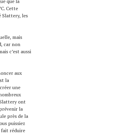
que que la
ºC. Cette
Slattery, les
uelle, mais
d, car non
ais c’est aussi
noncer aux
st la
 créer une
e nombreux
 Slattery ont
prévenir la
ule près de la
ous puissiez
fait réduire