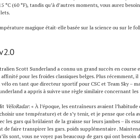
15 °C (60 °F), tandis qu’à d’autres moments, vous aurez besoin
lets.
empérature magique était-elle basée sur la science ou sur le fol
v2.0
stralien Scott Sunderland a connu un grand succès en course 
ffinité pour les froides classiques belges. Plus récemment, il 
u vélo en tant que directeur sportif pour CSC et Team Sky – ma
Sunderland a appris à suivre une règle similaire concernant les
dit
VéloRadar
: « À l’époque, les entraîneurs avaient l’habitude
choisir une température) et de s’y tenir, et je pense que cela a
ec les gars qui brûlaient de la graisse sur leurs jambes – ils ess
t de faire transpirer les gars. poids supplémentaire . Maintena
u’ils sont, vous ne voyez pas beaucoup de gars qui ont besoin d