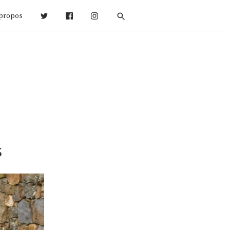
propos
s