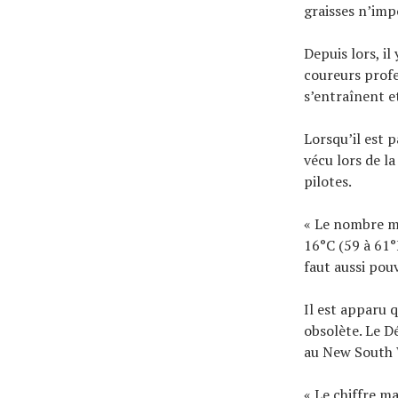
graisses n’imp
Depuis lors, i
coureurs profe
s’entraînent et
Lorsqu’il est p
vécu lors de la
pilotes.
« Le nombre ma
16°C (59 à 61°F
faut aussi pouv
Il est apparu 
obsolète. Le D
au New South W
« Le chiffre ma