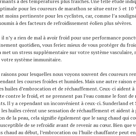
ormants à des températures plus fraîches. Une telle étude indi
timale pour les coureurs de marathon se situe entre 5 et 10 
t moins pertinente pour les cyclistes, car, comme l’a souligné 
 soumis à des facteurs de refroidissement éolien plus sévères.
, il n’y a rien de mal à avoir froid pour une performance ponct
nement quotidien, vous feriez mieux de vous protéger du froi
 met un stress supplémentaire sur votre système vasculaire, m
 votre système immunitaire.
s raisons pour lesquelles nous voyons souvent des coureurs re
endant les courses froides et humides. Mais une autre raison e
des huiles d’embrocation et de réchauffement. Ceux-ci aident à
nte contre le froid, et ne prennent pas l’eau comme le font d
ants. Il y a cependant un inconvénient à ceux-ci. Sunderland et
i les huiles créent une sensation de réchauffement et aident à 
on de la peau, cela signifie également que le sang chaud qui co
susceptible de se refroidir avant de revenir au cœur. Bien que v
us chaud au début, l’embrocation ou l’huile chauffante peut en 