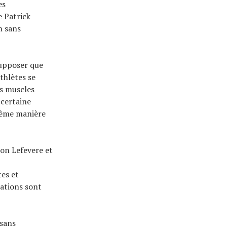
es
e Patrick
n sans
supposer que
thlètes se
es muscles
 certaine
 même manière
on Lefevere et
es et
lations sont
 sans