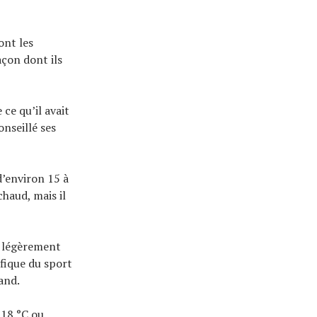
ont les
açon dont ils
ce qu’il avait
onseillé ses
d’environ 15 à
chaud, mais il
e légèrement
ifique du sport
and.
t 18 °C ou