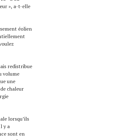
eur », a-t-elle
issement éolien
entiellement
voulez
ais redistribue
du volume
que une
 de chaleur
rgie
le lorsqu’ils
l y a
nce sont en