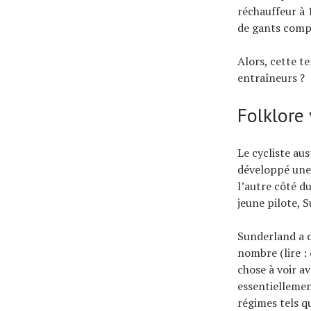
réchauffeur à 
de gants comp
Alors, cette t
entraîneurs ?
Folklore 
Le cycliste au
développé une a
l’autre côté d
jeune pilote, 
Sunderland a 
nombre (lire : 
chose à voir av
essentiellemen
régimes tels q