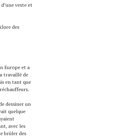
 d’une veste et
klore des
en Europe et a
a travaillé de
is en tant que
 réchauffeurs.
 de dessiner un
vait quelque
ayaient
nt, avec les
e brûler des