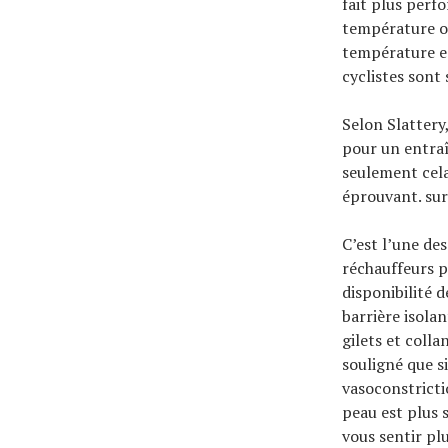
fait plus perf
température op
température es
cyclistes sont
Selon Slattery
pour un entraî
seulement cela
éprouvant. sur
C’est l’une de
réchauffeurs p
disponibilité 
barrière isola
gilets et coll
souligné que s
vasoconstricti
peau est plus 
vous sentir pl