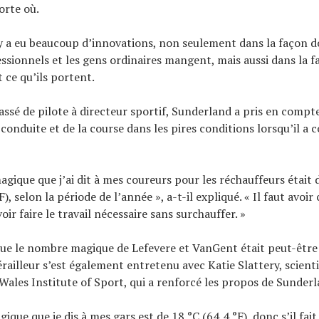
orte où.
l y a eu beaucoup d’innovations, non seulement dans la façon d
ssionnels et les gens ordinaires mangent, mais aussi dans la f
 ce qu’ils portent.
assé de pilote à directeur sportif, Sunderland a pris en compte 
 conduite et de la course dans les pires conditions lorsqu’il a c
gique que j’ai dit à mes coureurs pour les réchauffeurs était 
), selon la période de l’année », a-t-il expliqué. « Il faut avoir 
oir faire le travail nécessaire sans surchauffer. »
que le nombre magique de Lefevere et VanGent était peut-êtr
érailleur s’est également entretenu avec Katie Slattery, scient
ales Institute of Sport, qui a renforcé les propos de Sunderl
gique que je dis à mes gars est de 18 °C (64,4 °F), donc s’il fai