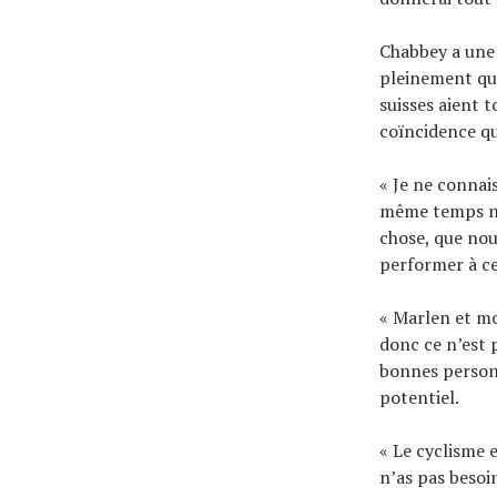
Chabbey a une 
pleinement qua
suisses aient 
coïncidence qu
« Je ne connai
même temps non
chose, que nou
performer à ce
« Marlen et mo
donc ce n’est 
bonnes person
potentiel.
« Le cyclisme 
n’as pas besoi