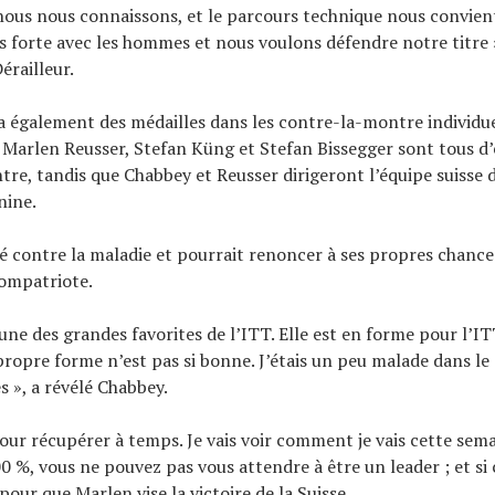
nous nous connaissons, et le parcours technique nous convien
s forte avec les hommes et nous voulons défendre notre titre »
érailleur.
ra également des médailles dans les contre-la-montre individue
 Marlen Reusser, Stefan Küng et Stefan Bissegger sont tous d’
re, tandis que Chabbey et Reusser dirigeront l’équipe suisse 
nine.
é contre la maladie et pourrait renoncer à ses propres chance
compatriote.
une des grandes favorites de l’ITT. Elle est en forme pour l’IT
propre forme n’est pas si bonne. J’étais un peu malade dans le
 », a révélé Chabbey.
pour récupérer à temps. Je vais voir comment je vais cette sema
0 %, vous ne pouvez pas vous attendre à être un leader ; et si c’
our que Marlen vise la victoire de la Suisse.