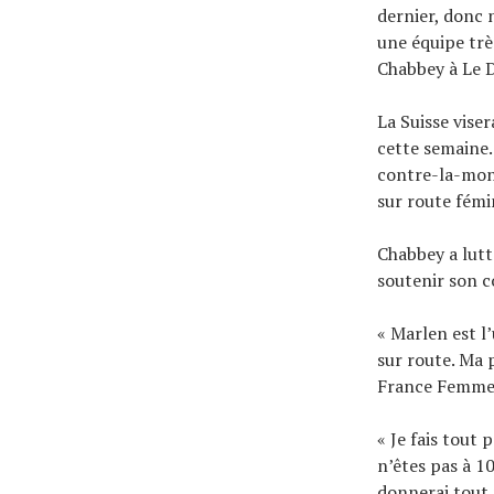
dernier, donc 
une équipe trè
Chabbey à Le D
La Suisse vise
cette semaine.
contre-la-mont
sur route fémi
Chabbey a lutt
soutenir son 
« Marlen est l’
sur route. Ma 
France Femmes
« Je fais tout 
n’êtes pas à 10
donnerai tout p