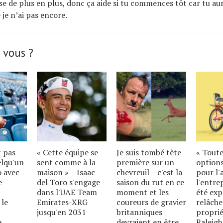
se de plus en plus, donc ça aide si tu commences tôt car tu au
je n’ai pas encore.
 vous ?
t pas
« Cette équipe se
Je suis tombé tête
« Toute
elqu'un
sent comme à la
première sur un
options
o avec
maison » – Isaac
chevreuil – c'est la
pour l'
e
del Toro s'engage
saison du rut en ce
l'entre
dans l'UAE Team
moment et les
été exp
 le
Emirates-XRG
coureurs de gravier
relâche
jusqu'en 2031
britanniques
proprié
e
devraient en être
Raleigh