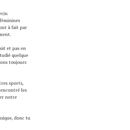
ecin
 féminines
out à fait par
ement.
oit et pas en
étudié quelque
vons toujours
tres sports,
rencontré les
er notre
hnique, donc tu