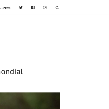
propos
mondial