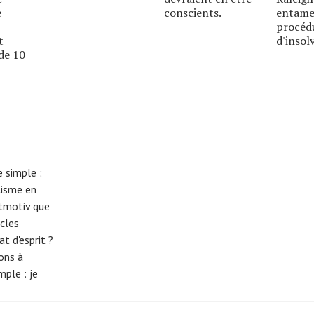
e
conscients.
entame
procéd
t
d'insolv
de 10
 simple :
lisme en
eitmotiv que
cles
t d'esprit ?
tons à
imple :
je