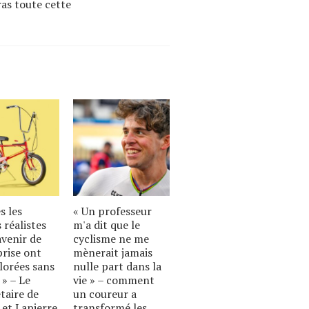
ras toute cette
s les
« Un professeur
 réalistes
m'a dit que le
avenir de
cyclisme ne me
prise ont
mènerait jamais
lorées sans
nulle part dans la
 » – Le
vie » – comment
taire de
un coureur a
 et Lapierre
transformé les