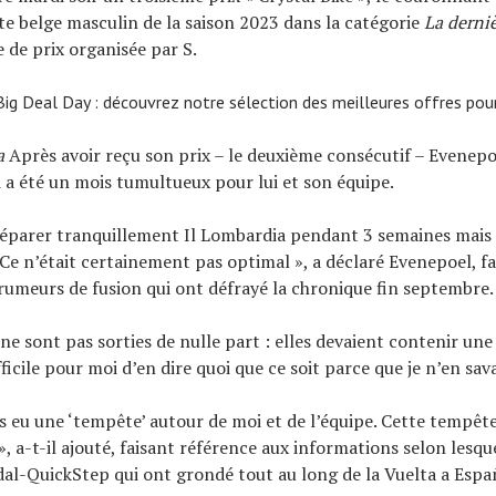
ste belge masculin de la saison 2023 dans la catégorie
La derni
 de prix organisée par S.
g Deal Day : découvrez notre sélection des meilleures offres pour
a
Après avoir reçu son prix – le deuxième consécutif – Evenepoe
ui a été un mois tumultueux pour lui et son équipe.
réparer tranquillement Il Lombardia pendant 3 semaines mais 
. Ce n’était certainement pas optimal », a déclaré Evenepoel, f
rumeurs de fusion qui ont défrayé la chronique fin septembre.
e sont pas sorties de nulle part : elles devaient contenir une 
ifficile pour moi d’en dire quoi que ce soit parce que je n’en sava
urs eu une ‘tempête’ autour de moi et de l’équipe. Cette tempête
, a-t-il ajouté, faisant référence aux informations selon lesque
dal-QuickStep qui ont grondé tout au long de la Vuelta a Espa