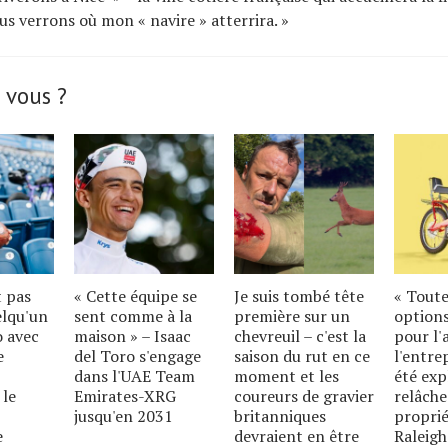
us verrons où mon « navire » atterrira. »
 vous ?
t pas
« Cette équipe se
Je suis tombé tête
« Toute
elqu'un
sent comme à la
première sur un
options
o avec
maison » – Isaac
chevreuil – c'est la
pour l'
e
del Toro s'engage
saison du rut en ce
l'entre
dans l'UAE Team
moment et les
été exp
 le
Emirates-XRG
coureurs de gravier
relâche
jusqu'en 2031
britanniques
proprié
e
devraient en être
Raleigh