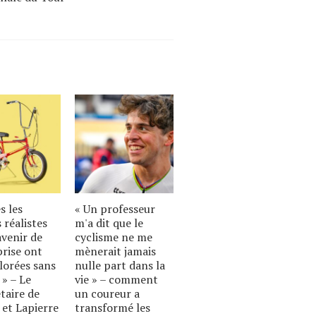
s les
« Un professeur
 réalistes
m'a dit que le
avenir de
cyclisme ne me
prise ont
mènerait jamais
lorées sans
nulle part dans la
 » – Le
vie » – comment
taire de
un coureur a
 et Lapierre
transformé les