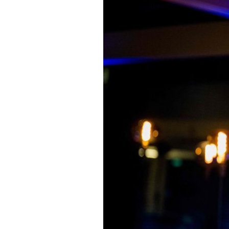
Actualités
Technologies
Tests de produits
Conseils
Tendances
Tous nos articles
À propos