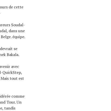
cours de cette
»
ureurs Soudal-
udal, dans une
 Belge. équipe.
devrait se
nek Bakala.
avenir avec
al-QuickStep,
 Mais tout est
sidérée comme
and Tour. Un
e, tandis