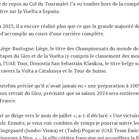
 de repos au Col du Tourmalet l’a vu tomber hors de la compé
itre sur la Vuelta a España.
n 2023, il a encore réalisé plus que ce que la grande majorité 
 d’accomplir au cours d’une carrière complète.
Liège-Bastogne-Liège, le titre des Championnats du monde de
tapes du Giro et de la Vuelta (y compris le classement des m
, l’UAE Tour, Donostia San Sebastián Klasikoa, le titre belge s
travers la Volta a Catalunya et le Tour de Suisse.
utefois précisé qu’il n’avait jamais eu « une préparation à 10
 son retrait du Giro, précisant que sa saison 2024 sera entièr
 France.
t se dirige vers le mois de juillet », a-t-il déclaré. « Une victoi
le. Ensuite, je veux voir combien de temps je pourrai suivre le
Vingegaard (Jumbo-Visma) et (Tadej) Pogacar (UAE Team Emirat
verons à Nice » – la ville côtière française qui accueillera la 