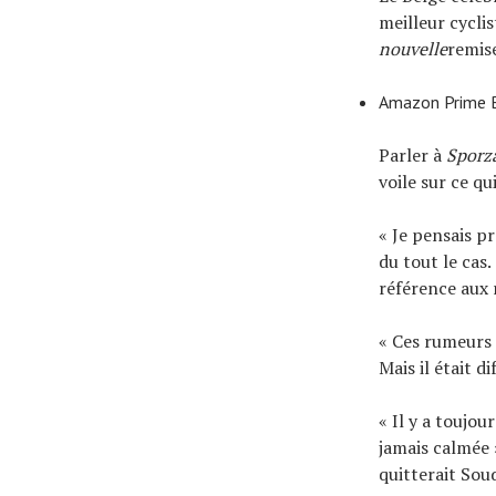
meilleur cycli
nouvelle
remise
Amazon Prime Bi
Parler à
Sporz
voile sur ce q
« Je pensais p
du tout le cas
référence aux 
« Ces rumeurs n
Mais il était d
« Il y a toujo
jamais calmée »
quitterait Sou