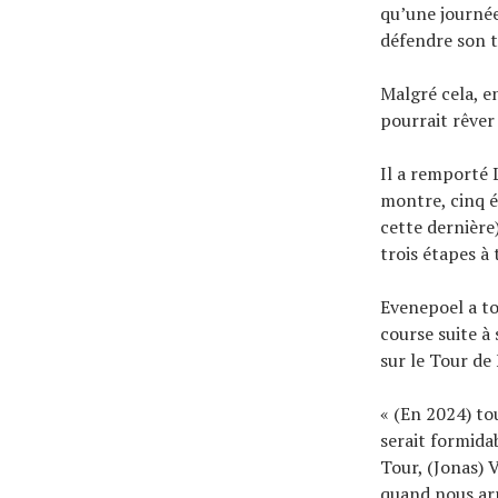
qu’une journée
défendre son t
Malgré cela, e
pourrait rêver
Il a remporté 
montre, cinq é
cette dernière)
trois étapes à 
Evenepoel a to
course suite à
sur le Tour de
« (En 2024) tou
serait formidab
Tour, (Jonas) 
quand nous arri