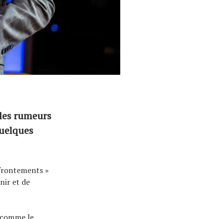
 les rumeurs
quelques
ffrontements »
nir et de
t comme le