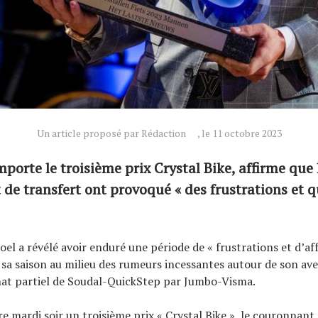
Un article proposé par Rédaction
, le 11 octobre 2023
mporte le troisième prix Crystal Bike, affirme que
t de transfert ont provoqué « des frustrations et 
l a révélé avoir enduré une période de « frustrations et d’a
sa saison au milieu des rumeurs incessantes autour de son ave
hat partiel de Soudal-QuickStep par Jumbo-Visma.
re mardi soir un troisième prix « Crystal Bike », le couronnan