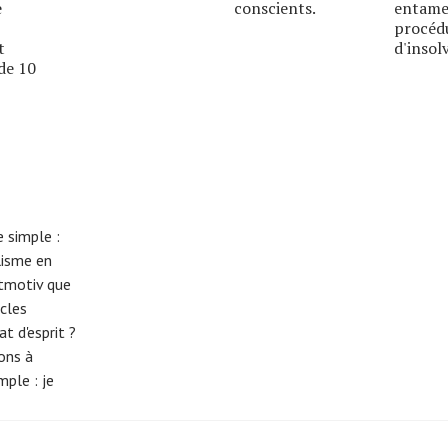
e
conscients.
entame
procéd
t
d'insolv
de 10
 simple :
lisme en
eitmotiv que
cles
t d'esprit ?
tons à
imple :
je