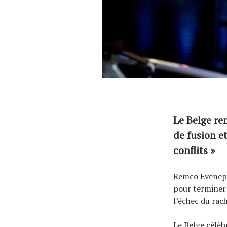
Le Belge re
de fusion e
conflits »
Remco Evenepoe
pour terminer 
l’échec du rac
Le Belge célèb