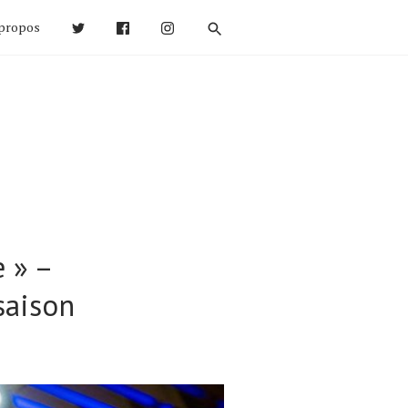
propos
e » –
saison