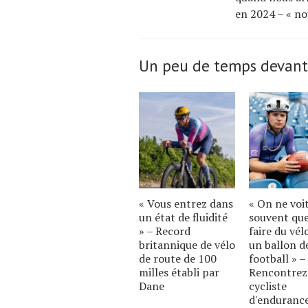
en 2024 – « no
Un peu de temps devant
« Vous entrez dans
« On ne voi
un état de fluidité
souvent qu
» – Record
faire du vél
britannique de vélo
un ballon d
de route de 100
football » –
milles établi par
Rencontrez
Dane
cycliste
d'enduranc