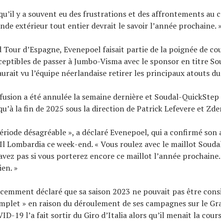
 qu’il y a souvent eu des frustrations et des affrontements au 
nde extérieur tout entier devrait le savoir l’année prochaine. 
 Tour d’Espagne, Evenepoel faisait partie de la poignée de co
eptibles de passer à Jumbo-Visma avec le sponsor en titre So
urait vu l’équipe néerlandaise retirer les principaux atouts du
fusion a été annulée la semaine dernière et Soudal-QuickStep 
qu’à la fin de 2025 sous la direction de Patrick Lefevere et Zde
période désagréable », a déclaré Evenepoel, qui a confirmé son 
 Il Lombardia ce week-end. « Vous roulez avec le maillot Soud
avez pas si vous porterez encore ce maillot l’année prochaine.
ien. »
écemment déclaré que sa saison 2023 ne pouvait pas être con
mplet » en raison du déroulement de ses campagnes sur le Gr
D-19 l’a fait sortir du Giro d’Italia alors qu’il menait la cours