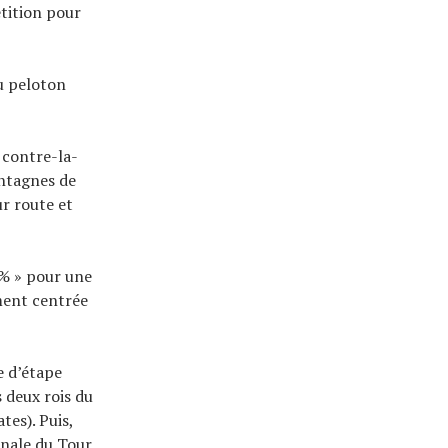
tition pour
du peloton
 contre-la-
ontagnes de
ur route et
0% » pour une
ement centrée
re d’étape
s deux rois du
es). Puis,
finale du Tour