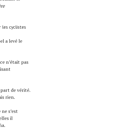
ère
 les cyclistes
l a levé le
ce n’était pas
aisant
part de vérité.
is rien.
 ne s’est
lles il
ña.