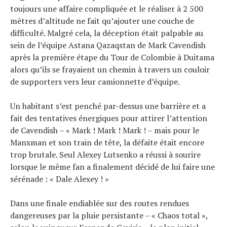
toujours une affaire compliquée et le réaliser à 2 500
mètres d’altitude ne fait qu’ajouter une couche de
difficulté. Malgré cela, la déception était palpable au
sein de l’équipe Astana Qazaqstan de Mark Cavendish
après la première étape du Tour de Colombie à Duitama
alors qu’ils se frayaient un chemin à travers un couloir
de supporters vers leur camionnette d’équipe.
Un habitant s’est penché par-dessus une barrière et a
fait des tentatives énergiques pour attirer l’attention
de Cavendish – « Mark ! Mark ! Mark ! – mais pour le
Actualités
Manxman et son train de tête, la défaite était encore
Technologies
trop brutale. Seul Alexey Lutsenko a réussi à sourire
Tests de produits
lorsque le même fan a finalement décidé de lui faire une
Conseils
sérénade : « Dale Alexey ! »
Tendances
Dans une finale endiablée sur des routes rendues
Tous nos articles
dangereuses par la pluie persistante – « Chaos total »,
À propos