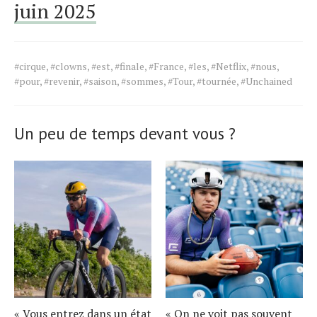
juin 2025
Tags
#cirque
,
#clowns
,
#est
,
#finale
,
#France
,
#les
,
#Netflix
,
#nous
,
for
#pour
,
#revenir
,
#saison
,
#sommes
,
#Tour
,
#tournée
,
#Unchained
the
article.
Un peu de temps devant vous ?
« Vous entrez dans un état
« On ne voit pas souvent