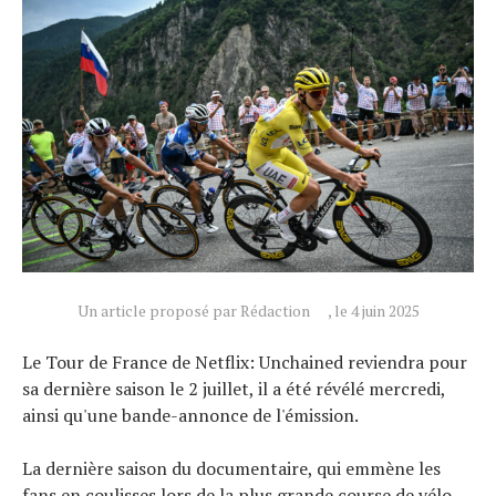
Actualités
Un article proposé par Rédaction
, le 4 juin 2025
Technologies
Le Tour de France de Netflix: Unchained reviendra pour
Tests de produits
sa dernière saison le 2 juillet, il a été révélé mercredi,
Conseils
ainsi qu'une bande-annonce de l'émission.
Tendances
Tous nos articles
La dernière saison du documentaire, qui emmène les
fans en coulisses lors de la plus grande course de vélo