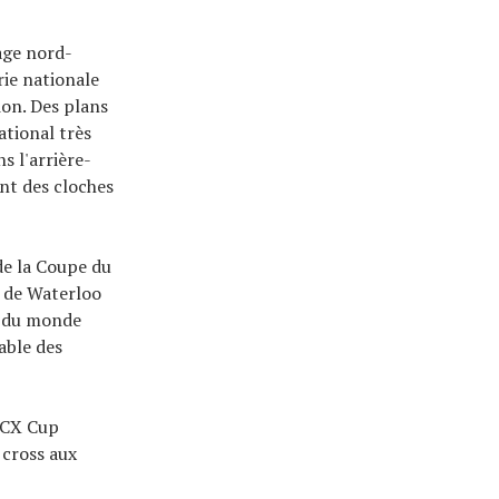
age nord-
rie nationale
ion. Des plans
tional très
s l'arrière-
ent des cloches
de la Coupe du
 de Waterloo
e du monde
able des
 CX Cup
 cross aux