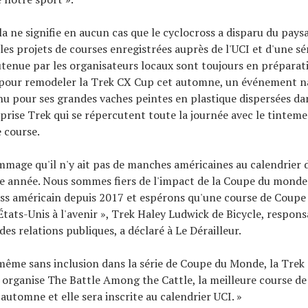
a ne signifie en aucun cas que le cyclocross a disparu du pays
les projets de courses enregistrées auprès de l'UCI et d'une sé
tenue par les organisateurs locaux sont toujours en préparat
 pour remodeler la Trek CX Cup cet automne, un événement na
u pour ses grandes vaches peintes en plastique dispersées dan
eprise Trek qui se répercutent toute la journée avec le tintem
 course.
ommage qu'il n'y ait pas de manches américaines au calendrier 
e année. Nous sommes fiers de l'impact de la Coupe du monde
oss américain depuis 2017 et espérons qu'une course de Coup
États-Unis à l'avenir », Trek Haley Ludwick de Bicycle, respons
es relations publiques, a déclaré à Le Dérailleur.
même sans inclusion dans la série de Coupe du Monde, la Trek
 organise The Battle Among the Cattle, la meilleure course de
automne et elle sera inscrite au calendrier UCI. »