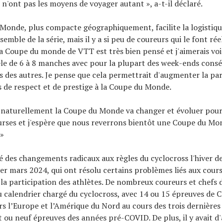
i n'ont pas les moyens de voyager autant », a-t-il déclaré.
Monde, plus compacte géographiquement, facilite la logistiqu
semble de la série, mais il y a si peu de coureurs qui le font ré
la Coupe du monde de VTT est très bien pensé et j'aimerais voi
le de 6 à 8 manches avec pour la plupart des week-ends consé
s des autres. Je pense que cela permettrait d'augmenter la par
 de respect et de prestige à la Coupe du Monde.
 naturellement la Coupe du Monde va changer et évoluer pour
urses et j'espère que nous reverrons bientôt une Coupe du Mo
 »
é des changements radicaux aux règles du cyclocross l'hiver de
1er mars 2024, qui ont résolu certains problèmes liés aux cour
la participation des athlètes. De nombreux coureurs et chefs 
u calendrier chargé du cyclocross, avec 14 ou 15 épreuves de 
s l’Europe et l’Amérique du Nord au cours des trois dernières 
t ou neuf épreuves des années pré-COVID. De plus, il y avait d'