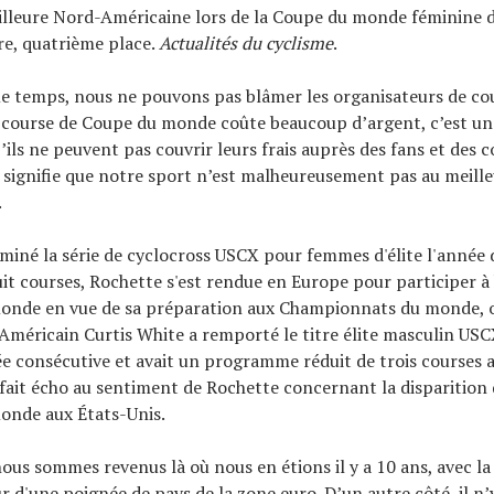
eilleure Nord-Américaine lors de la Coupe du monde féminine 
re, quatrième place.
Actualités du cyclisme
.
e temps, nous ne pouvons pas blâmer les organisateurs de cou
 course de Coupe du monde coûte beaucoup d’argent, c’est un
ils ne peuvent pas couvrir leurs frais auprès des fans et des 
 signifie que notre sport n’est malheureusement pas au meille
.
miné la série de cyclocross USCX pour femmes d'élite l'année 
uit courses, Rochette s'est rendue en Europe pour participer à
onde en vue de sa préparation aux Championnats du monde, o
'Américain Curtis White a remporté le titre élite masculin US
 consécutive et avait un programme réduit de trois courses a
 fait écho au sentiment de Rochette concernant la disparition
onde aux États-Unis.
nous sommes revenus là où nous en étions il y a 10 ans, avec l
 d'une poignée de pays de la zone euro. D’un autre côté, il n’