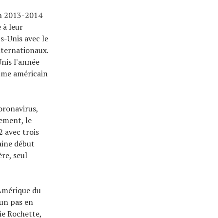
on 2013-2014
 à leur
s-Unis avec le
nternationaux.
Unis l'année
mme américain
oronavirus,
ement, le
 avec trois
aine début
re, seul
 Amérique du
 un pas en
ie Rochette,