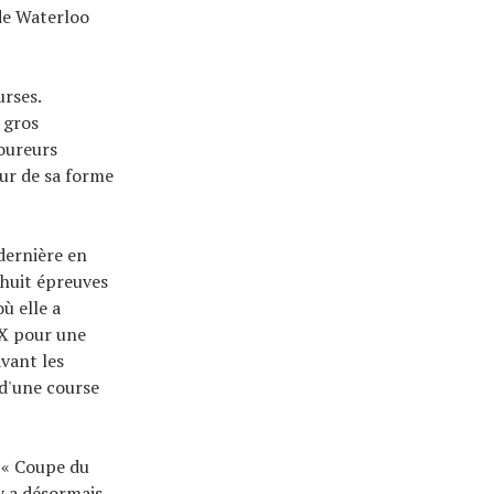
de Waterloo
rses.
 gros
coureurs
ur de sa forme
dernière en
 huit épreuves
ù elle a
CX pour une
vant les
 d'une course
a « Coupe du
y a désormais