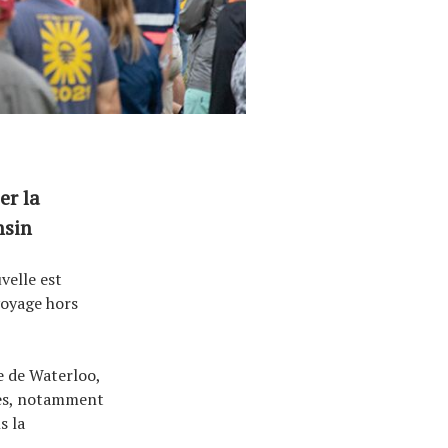
er la
nsin
velle est
voyage hors
e de Waterloo,
gées, notamment
s la