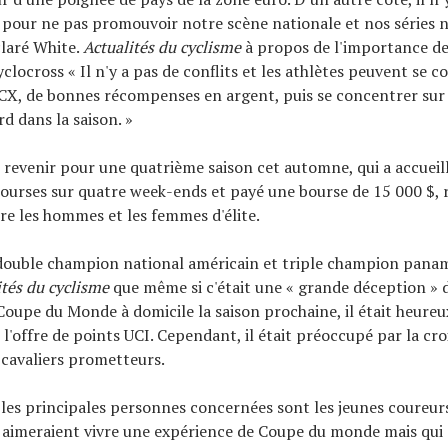
pour ne pas promouvoir notre scène nationale et nos séries n
claré White.
Actualités du cyclisme
à propos de l'importance de 
clocross « Il n'y a pas de conflits et les athlètes peuvent se c
CX, de bonnes récompenses en argent, puis se concentrer sur
d dans la saison. »
 revenir pour une quatrième saison cet automne, qui a accueill
courses sur quatre week-ends et payé une bourse de 15 000 $, 
e les hommes et les femmes d'élite.
double champion national américain et triple champion panam
ités du cyclisme
que même si c'était une « grande déception » d
Coupe du Monde à domicile la saison prochaine, il était heureu
 l'offre de points UCI. Cependant, il était préoccupé par la cro
 cavaliers prometteurs.
 les principales personnes concernées sont les jeunes coureur
 aimeraient vivre une expérience de Coupe du monde mais qui