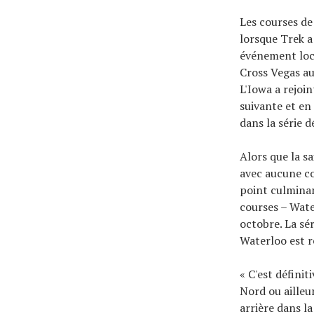
Les courses de
lorsque Trek a
événement loca
Cross Vegas au
L'Iowa a rejoi
suivante et e
dans la série 
Alors que la s
avec aucune co
point culminan
courses – Wate
octobre. La sé
Waterloo est r
« C'est défin
Nord ou ailleu
arrière dans l