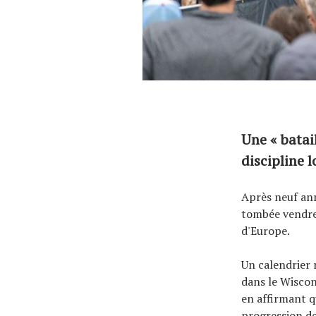
À propos
Une « batai
discipline 
Après neuf ann
tombée vendred
d'Europe.
Un calendrier 
dans le Wiscon
en affirmant q
progression de