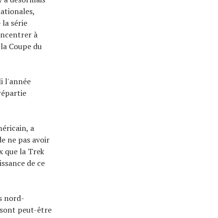
ationales,
la série
oncentrer à
 la Coupe du
i l'année
répartie
éricain, a
e ne pas avoir
x que la Trek
issance de ce
s nord-
 sont peut-être