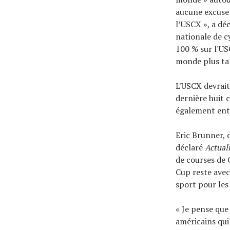
aucune excuse 
l’USCX », a dé
nationale de cy
100 % sur l'US
monde plus tar
L'USCX devrait
dernière huit 
également entr
Eric Brunner, 
déclaré
Actual
de courses de 
Cup reste avec
sport pour les
« Je pense que
américains qui