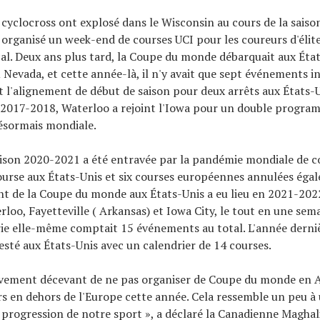
 cyclocross ont explosé dans le Wisconsin au cours de la sais
 organisé un week-end de courses UCI pour les coureurs d'élite
l. Deux ans plus tard, la Coupe du monde débarquait aux État
 Nevada, et cette année-là, il n'y avait que sept événements i
nt l'alignement de début de saison pour deux arrêts aux États-
n 2017-2018, Waterloo a rejoint l'Iowa pour un double progra
désormais mondiale.
aison 2020-2021 a été entravée par la pandémie mondiale de c
urse aux États-Unis et six courses européennes annulées égal
t de la Coupe du monde aux États-Unis a eu lieu en 2021-2022
rloo, Fayetteville ( Arkansas) et Iowa City, le tout en une sem
rie elle-même comptait 15 événements au total. L'année derniè
esté aux États-Unis avec un calendrier de 14 courses.
itivement décevant de ne pas organiser de Coupe du monde en
rs en dehors de l'Europe cette année. Cela ressemble un peu à
a progression de notre sport », a déclaré la Canadienne Maghal