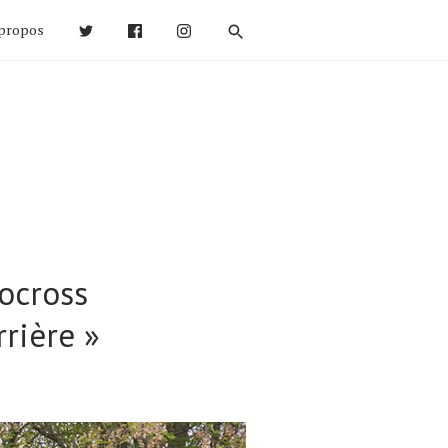
propos
ocross
rrière »