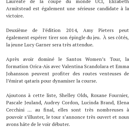
Lauréate de la coupe du monde UCI, Elizabeth
Tests de produits
Armitstead est également une sérieuse candidate à la
Conseils
victoire.
Tendances
Tous nos articles
Deuxième de l’édition 2014, Amy Pieters peut
À propos
également espérer tirer son épingle du jeu. À ses côtés,
la jeune Lucy Garner sera très attendue.
Après avoir dominé le Santos Women’s Tour, la
formation Orica-Ais avec Valentina Scandolara et Emma
Johansson peuvent profiter des routes venteuses de
l’émirat qataris pour dynamiser la course.
Ajoutons à cette liste, Shelley Olds, Roxane Fournier,
Pascale Jeuland, Audrey Cordon, Lucinda Brand, Elena
Cecchini … au final, elles sont très nombreuses à
pouvoir s’illuster, le tour s’annonce très ouvert et nous
avons hâte de le voir débuter.