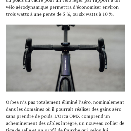
du poids du cadre pour un vélo léger par rapport à un
vélo aérodynamique permettra d’économiser environ
trois watts à une pente de 5 %, ou six watts à 10 %.
Orbea n’a pas totalement éliminé l’aéro, nominalement
dans les domaines où il pourrait réaliser des gains aéro
sans prendre de poids. L’Orca OMX comprend un
acheminement des câbles intégré, un nouveau collier de
tige de selle et un profil de fourche qui, selon lui,