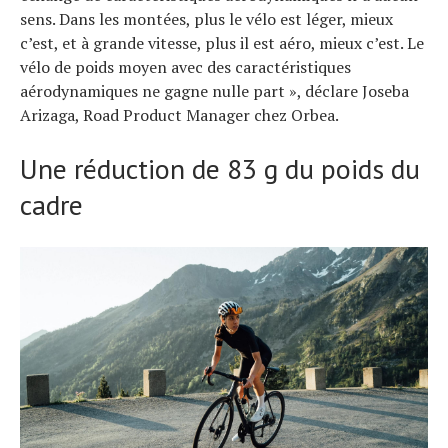
sens. Dans les montées, plus le vélo est léger, mieux
c’est, et à grande vitesse, plus il est aéro, mieux c’est. Le
vélo de poids moyen avec des caractéristiques
aérodynamiques ne gagne nulle part », déclare Joseba
Arizaga, Road Product Manager chez Orbea.
Actualités
Une réduction de 83 g du poids du
Technologies
Tests de produits
cadre
Conseils
Tendances
Tous nos articles
À propos