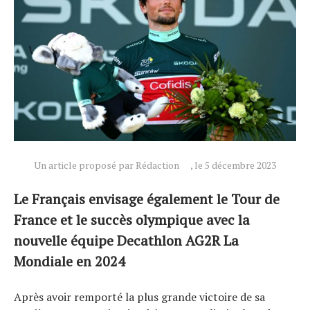
Un article proposé par Rédaction
, le 5 décembre 2023
Le Français envisage également le Tour de
Actualités
France et le succès olympique avec la
Technologies
nouvelle équipe Decathlon AG2R La
Tests de produits
Mondiale en 2024
Conseils
Tendances
Après avoir remporté la plus grande victoire de sa