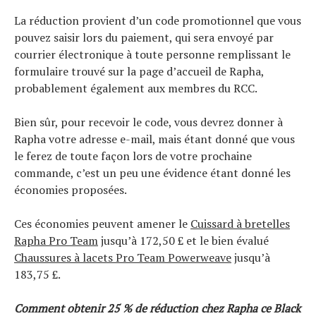
La réduction provient d’un code promotionnel que vous
pouvez saisir lors du paiement, qui sera envoyé par
courrier électronique à toute personne remplissant le
formulaire trouvé sur la page d’accueil de Rapha,
probablement également aux membres du RCC.
Bien sûr, pour recevoir le code, vous devrez donner à
Rapha votre adresse e-mail, mais étant donné que vous
le ferez de toute façon lors de votre prochaine
commande, c’est un peu une évidence étant donné les
Actualités
économies proposées.
Technologies
Tests de produits
Ces économies peuvent amener le
Cuissard à bretelles
Conseils
Rapha Pro Team
jusqu’à 172,50 £ et le bien évalué
Tendances
Chaussures à lacets Pro Team Powerweave
jusqu’à
Tous nos articles
183,75 £.
À propos
Comment obtenir 25 % de réduction chez Rapha ce Black