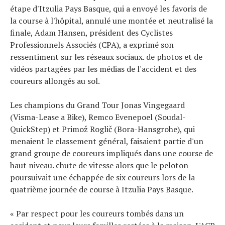
étape d'Itzulia Pays Basque, qui a envoyé les favoris de
Actualités
la course à l'hôpital, annulé une montée et neutralisé la
Technologies
finale, Adam Hansen, président des Cyclistes
Tests de produits
Professionnels Associés (CPA), a exprimé son
Conseils
ressentiment sur les réseaux sociaux. de photos et de
Tendances
vidéos partagées par les médias de l'accident et des
coureurs allongés au sol.
Tous nos articles
À propos
Les champions du Grand Tour Jonas Vingegaard
(Visma-Lease a Bike), Remco Evenepoel (Soudal-
QuickStep) et Primož Roglič (Bora-Hansgrohe), qui
menaient le classement général, faisaient partie d'un
grand groupe de coureurs impliqués dans une course de
haut niveau. chute de vitesse alors que le peloton
poursuivait une échappée de six coureurs lors de la
quatrième journée de course à Itzulia Pays Basque.
« Par respect pour les coureurs tombés dans un