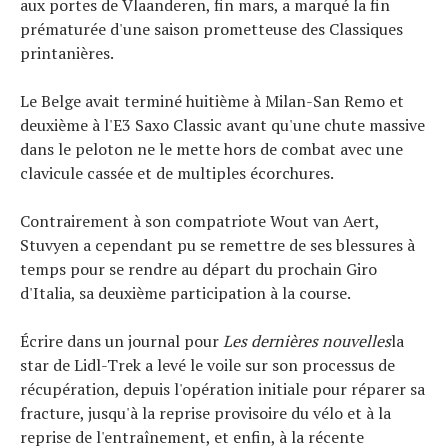
aux portes de Vlaanderen, fin mars, a marqué la fin
Technologies
prématurée d'une saison prometteuse des Classiques
Tests de produits
printanières.
Conseils
Tendances
Le Belge avait terminé huitième à Milan-San Remo et
deuxième à l'E3 Saxo Classic avant qu'une chute massive
Tous nos articles
dans le peloton ne le mette hors de combat avec une
À propos
clavicule cassée et de multiples écorchures.
Contrairement à son compatriote Wout van Aert,
Stuvyen a cependant pu se remettre de ses blessures à
temps pour se rendre au départ du prochain Giro
d'Italia, sa deuxième participation à la course.
Écrire dans un journal pour
Les dernières nouvelles
la
star de Lidl-Trek a levé le voile sur son processus de
récupération, depuis l'opération initiale pour réparer sa
fracture, jusqu'à la reprise provisoire du vélo et à la
reprise de l'entraînement, et enfin, à la récente