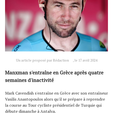
Un article proposé par Rédaction
, le 17 avril 2024
Manxman s'entraîne en Grèce après quatre
semaines d'inactivité
Actualités
Mark Cavendish s'entraîne en Grèce avec son entraîneur
Technologies
Vasilis Anastopoulos alors qu'il se prépare à reprendre
Tests de produits
la course au Tour cycliste présidentiel de Turquie qui
Conseils
débute dimanche à Antalya.