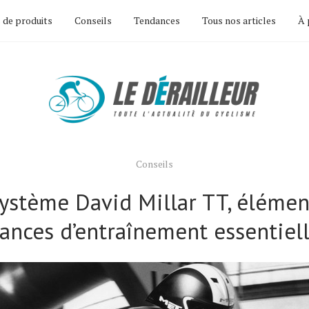
 de produits
Conseils
Tendances
Tous nos articles
À 
Conseils
système David Millar TT, élément
ances d’entraînement essentiel