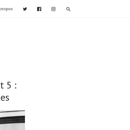
propos
 5 :
les