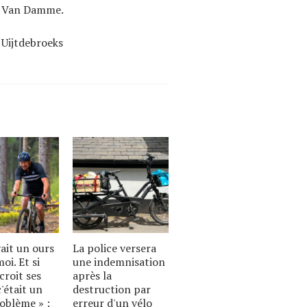
aré Van Damme.
 Uijtdebroeks
vait un ours
La police versera
oi. Et si
une indemnisation
croit ses
après la
c'était un
destruction par
oblème » :
erreur d'un vélo