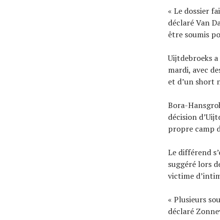
« Le dossier fa
déclaré Van Da
être soumis po
Uijtdebroeks a
mardi, avec de
et d’un short 
Bora-Hansgroh
décision d’Uij
propre camp d
Le différend s’
suggéré lors d
victime d’inti
« Plusieurs so
déclaré Zonnev