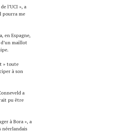
de l’UCI », a
il pourra me
a, en Espagne,
d’un maillot
ipe.
 » toute
ciper à son
 Zonneveld a
ait pu être
ger à Bora », a
s néerlandais