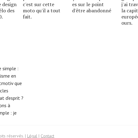
 design
c'est sur cette
es sur le point
j'ai tra
élo des
moto qu'il a tout
d'être abandonné
la capi
0.
fait.
europé
ours.
 simple :
lisme en
eitmotiv que
cles
t d'esprit ?
tons à
imple :
je
its réservés. |
Légal
|
Contact