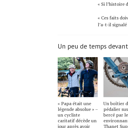
« Si l’histoire
« Ces faits do
l’a-t-il signal
Un peu de temps devant
« Papa était une
Un boîtier 
légende absolue » –
pédalier su
un cycliste
bercé par l
caritatif décède un
environnant
jour après avoir
Thanet Sup