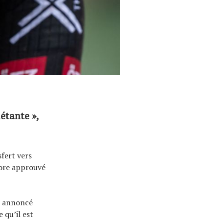
iétante »,
fert vers
core approuvé
a annoncé
 qu’il est