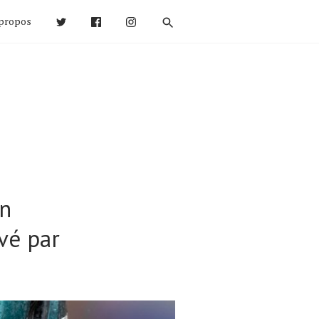
propos
an
vé par