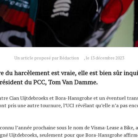
Un article proposé par Rédaction
, le 13 décembre 2023
ire du harcèlement est vraie, elle est bien sûr inqu
 président du PCC, Tom Van Damme.
ntre Cian Uijtdebroeks et Bora-Hansgrohe et un éventuel trans
t pris une autre tournure, l’UCI révélant qu’elle n’a pas en
connu l’année prochaine sous le nom de Visma-Lease a Bike, 
igné Uijtdebroeks, seulement pour que Bora-Hansgrohe affirme