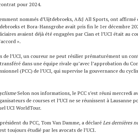
contrat pour 2024.
cemment nommés d’Uijtdebroeks, A&J All Sports, ont affirmé 
tdebroeks et Bora-Hansgrohe avait pris fin le 1er décembre 20
iciaires avaient déjà été engagées par Cian et l’UCI était au co
l’accord ».
es de l’UCI, un coureur ne peut résilier prématurément un con
 transféré dans une équipe rivale qu’avec l’approbation du Con
ssionnel (PCC) de l’UCI, qui supervise la gouvernance du cycl
cyclisme
Selon nos informations, le PCC s’est réuni mercredi av
rganisateurs de courses et l’UCI ne se réunissent à Lausanne po
uel UCI WorldTour.
 président du PCC, Tom Van Damme, a déclaré
Les dernières n
est toujours étudié par les avocats de l’UCI.