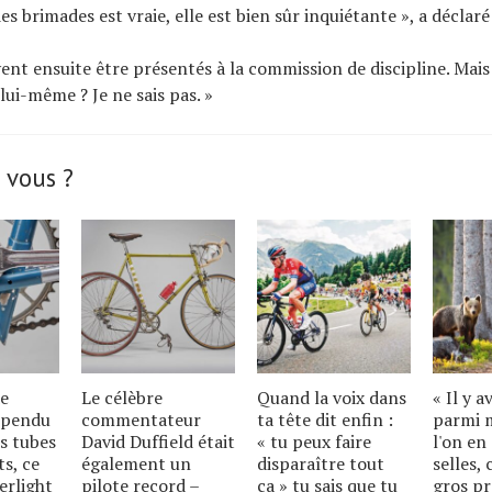
 des brimades est vraie, elle est bien sûr inquiétante », a décl
ivent ensuite être présentés à la commission de discipline. Mais
é lui-même ? Je ne sais pas. »
 vous ?
de
Le célèbre
Quand la voix dans
« Il y a
spendu
commentateur
ta tête dit enfin :
parmi m
es tubes
David Duffield était
« tu peux faire
l'on en 
s, ce
également un
disparaître tout
selles, 
erlight
pilote record –
ça » tu sais que tu
gros pr