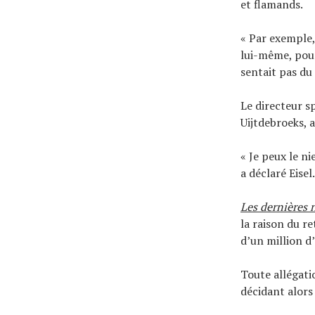
et flamands.
« Par exemple, 
lui-même, pour 
sentait pas du
Le directeur s
Uijtdebroeks, 
« Je peux le n
a déclaré Eisel
Les dernières 
la raison du r
d’un million d’
Toute allégati
décidant alors