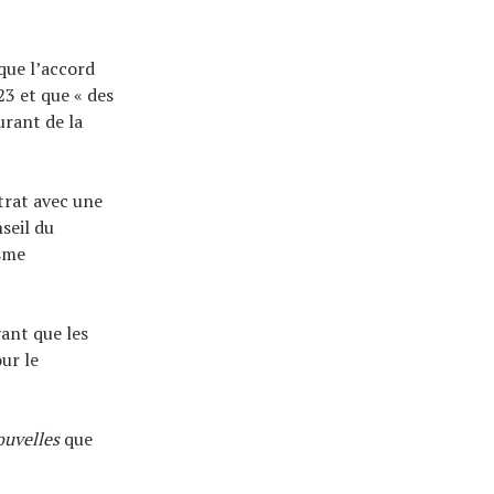
que l’accord
23 et que « des
urant de la
trat avec une
seil du
isme
ant que les
ur le
ouvelles
que