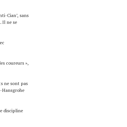
nti-Cian’, sans
 Il ne se
vec
es coureurs »,
s ne sont pas
ra-Hansgrohe
e discipline