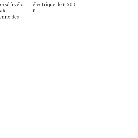
versé à vélo
électrique de 6 500
tale
£
enne des