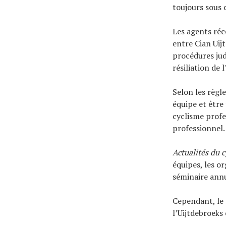
toujours sous 
Les agents ré
entre Cian Uij
procédures jud
résiliation de 
Selon les règl
équipe et être
cyclisme profe
professionnel.
Actualités du 
équipes, les o
séminaire ann
Cependant, le
l’Uijtdebroeks 