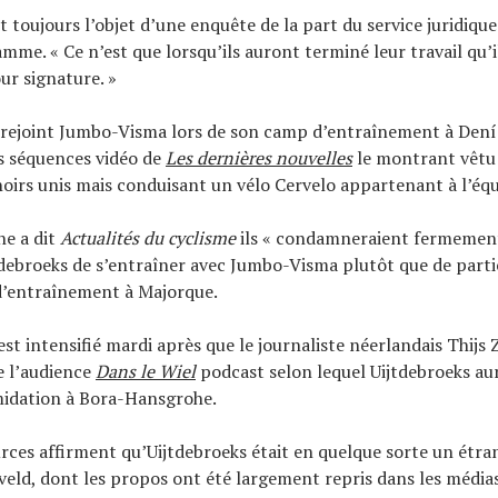
it toujours l’objet d’une enquête de la part du service juridique 
mme. « Ce n’est que lorsqu’ils auront terminé leur travail qu’
ur signature. »
 rejoint Jumbo-Visma lors de son camp d’entraînement à Dení
s séquences vidéo de
Les dernières nouvelles
le montrant vêtu 
noirs unis mais conduisant un vélo Cervelo appartenant à l’équ
e a dit
Actualités du cyclisme
ils « condamneraient fermement
tdebroeks de s’entraîner avec Jumbo-Visma plutôt que de parti
’entraînement à Majorque.
est intensifié mardi après que le journaliste néerlandais Thijs
e l’audience
Dans le Wiel
podcast selon lequel Uijtdebroeks aur
midation à Bora-Hansgrohe.
urces affirment qu’Uijtdebroeks était en quelque sorte un étran
eld, dont les propos ont été largement repris dans les média