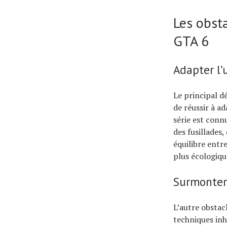
Les obst
GTA 6
Adapter l’
Le principal d
de réussir à ad
série est conn
des fusillades
équilibre entr
plus écologiqu
Surmonter 
L’autre obstac
techniques in