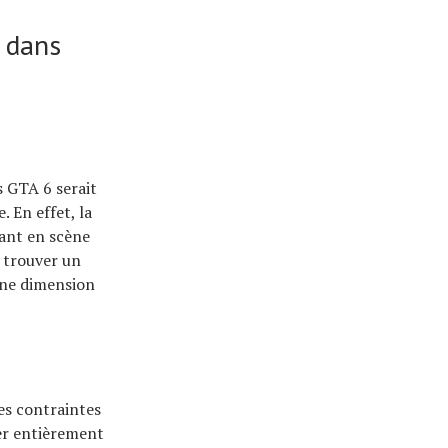
o dans
s GTA 6 serait
. En effet, la
tant en scène
c trouver un
une dimension
es contraintes
er entièrement