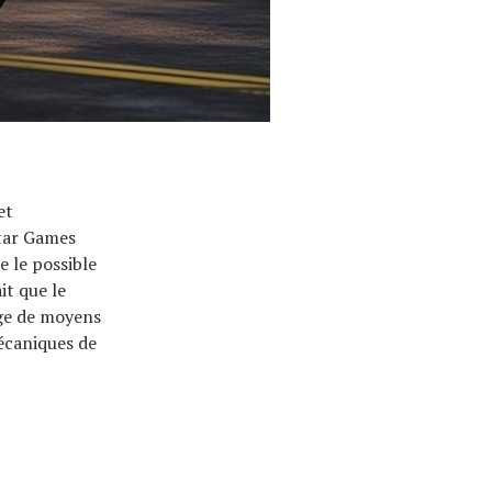
et
star Games
e le possible
it que le
age de moyens
écaniques de