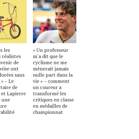
s les
« Un professeur
 réalistes
m'a dit que le
avenir de
cyclisme ne me
prise ont
mènerait jamais
lorées sans
nulle part dans la
 » – Le
vie » – comment
taire de
un coureur a
 et Lapierre
transformé les
 une
critiques en classe
ure
en médailles de
abilité
championnat