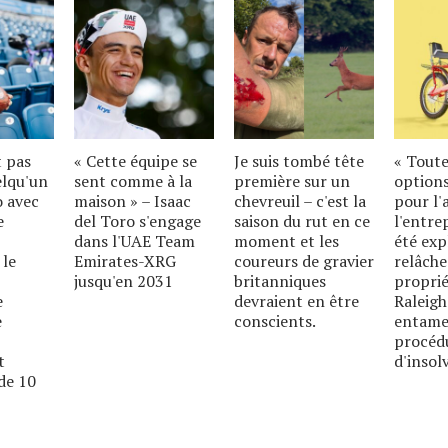
t pas
« Cette équipe se
Je suis tombé tête
« Toute
elqu'un
sent comme à la
première sur un
options
o avec
maison » – Isaac
chevreuil – c'est la
pour l'
e
del Toro s'engage
saison du rut en ce
l'entre
dans l'UAE Team
moment et les
été exp
 le
Emirates-XRG
coureurs de gravier
relâche
jusqu'en 2031
britanniques
proprié
e
devraient en être
Raleigh
e
conscients.
entame
procéd
t
d'insolv
de 10