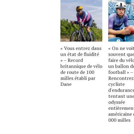
« Vous entrez dans
« On ne voi
un état de fluidité
souvent qu
» – Record
faire du vél
britannique de vélo
un ballon d
de route de 100
football » –
milles établi par
Rencontrez
Dane
cycliste
d'enduranc
tentant un
odyssée
entièremen
américaine 
000 milles