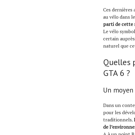
Ces dernières 
au vélo dans le
parti de cette
Le vélo symbol
certain auprès
naturel que ce
Quelles p
GTA 6 ?
Un moyen d
Dans un contex
pour les dével
traditionnels.
de l’environn
A à un point B