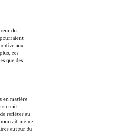
 cœur du
 pourraient
rnative aux
plus, ces
les que des
és en matière
pourrait
de refléter au
n pourrait même
ires autour du