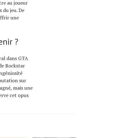
tre au joueur
 du jeu. De
ffrir une
enir ?
tral dans GTA
 de Rockstar
ngéniosité
putation sur
 gagné, mais une
erve cet opus