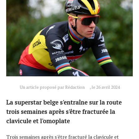
Un article proposé par Rédaction
, le 26 avril 2024
Actualités
La superstar belge s'entraîne sur la route
Technologies
trois semaines après s'être fracturée la
Tests de produits
clavicule et l'omoplate
Conseils
Tendances
Trois semaines après s'être fracturé la clavicule et