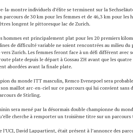
e-la-montre individuels d’élite se terminent sur la Sechseläut
un parcours de 30 km pour les femmes et de 46,3 km pour les 
ètres longent le pittoresque lac de Zurich.
s hommes est principalement plat pour les 20 premiers kilom
lines de difficulté variable ne soient rencontrées au milieu du
e vers Zurich. Les femmes feront face à un défi différent avec
route plate depuis le départ à Gossau ZH avant que les quatr
ent abordées avant la finale plate.
ion du monde ITT masculin, Remco Evenepoel sera probable
son maillot arc-en-ciel sur ce parcours qui lui convient sans
arcours de Stirling.
minin sera mené par la désormais double championne du mon
’elle cherche à remporter un troisième titre sur un parcours tr
e l’UCI, David Lappartient, était présent à l’annonce des parc