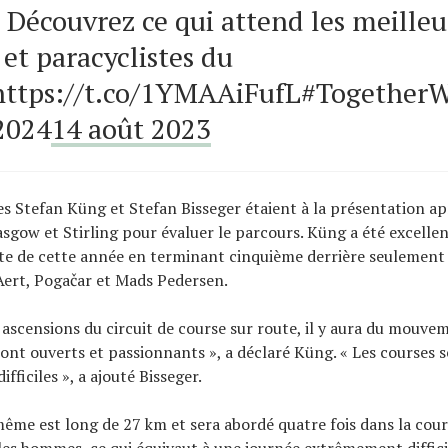
. Découvrez ce qui attend les meilleu
 et paracyclistes du
ttps://t.co/1YMAAiFufL#Together
2024
14 août 2023
ses Stefan Küng et Stefan Bisseger étaient à la présentation ap
sgow et Stirling pour évaluer le parcours. Küng a été excellen
ute de cette année en terminant cinquième derrière seulemen
Aert, Pogačar et Mads Pedersen.
 ascensions du circuit de course sur route, il y aura du mouve
eront ouverts et passionnants », a déclaré Küng. « Les courses 
fficiles », a ajouté Bisseger.
-même est long de 27 km et sera abordé quatre fois dans la cou
 les hommes, ce qui équivaut à une journée extrêmement diffici