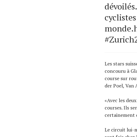
dévoilés
cyclistes
monde.h
#Zurich
Les stars suis
concouru à Gla
course sur ro
der Poel, Van 
«Avec les deux
courses. Ils s
certainement di
Le circuit lui
sept fois chez