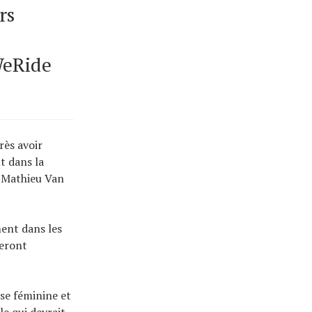
rs
WeRide
rès avoir
t dans la
t Mathieu Van
ment dans les
seront
rse féminine et
le qui devrait