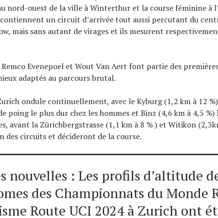
nord-ouest de la ville à Winterthur et la course féminine à l’
s contiennent un circuit d’arrivée tout aussi percutant du centr
ow, mais sans autant de virages et ils mesurent respectivemen
 Remco Evenepoel et Wout Van Aert font partie des premières
mieux adaptés au parcours brutal.
Zurich ondule continuellement, avec le Kyburg (1,2 km à 12 
e poing le plus dur chez les hommes et Binz (4,6 km à 4,5 %) 
s, avant la Zürichbergstrasse (1,1 km à 8 % ) et Witikon (2,3
 des circuits et décideront de la course.
s nouvelles : Les profils d’altitude d
omes des Championnats du Monde R
isme Route UCI 2024 à Zurich ont é