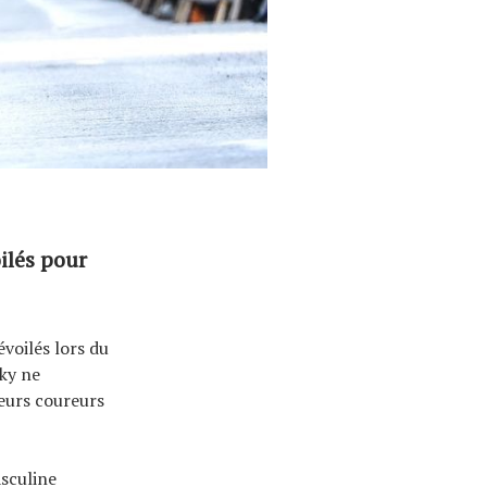
ilés pour
voilés lors du
ky ne
leurs coureurs
asculine