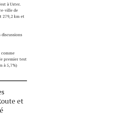
est à Uster.
e-ville de
t 279,2 km et
 discussions
%) comme
le premier test
km à 5,7%)
es
oute et
té