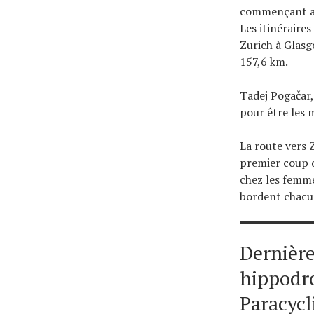
commençant au 
Les itinéraire
Zurich à Glasg
157,6 km.
Tadej Pogačar,
pour être les 
La route vers 
premier coup d
chez les femme
bordent chacun
Dernière
hippodr
Paracycl