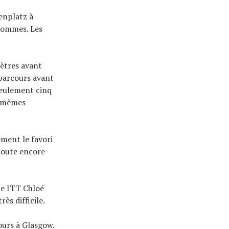
enplatz à
hommes. Les
ètres avant
 parcours avant
 seulement cinq
e mêmes
ment le favori
 doute encore
de ITT Chloé
ès difficile.
ours à Glasgow.