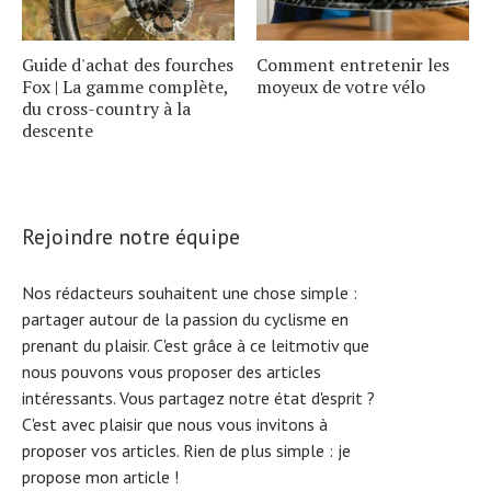
Guide d'achat des fourches
Comment entretenir les
Fox | La gamme complète,
moyeux de votre vélo
du cross-country à la
descente
Rejoindre notre équipe
Nos rédacteurs souhaitent une chose simple :
partager autour de la passion du cyclisme en
prenant du plaisir. C'est grâce à ce leitmotiv que
nous pouvons vous proposer des articles
intéressants. Vous partagez notre état d'esprit ?
C'est avec plaisir que nous vous invitons à
proposer vos articles. Rien de plus simple :
je
S
e
a
r
c
h
f
o
r
propose mon article !