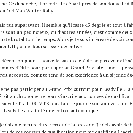
me. Ce dimanche, il prendra le départ près de son domicile à B
 du Old Man Winter Rally.
mais fait auparavant. Il semble qu’il fasse 45 degrés et tout à fai
ers sont un peu noueux, ou d’autres années, c’est comme deux
 juste brutal tout le temps. Alors je Je suis intéressé de voir 
ment. Il y a une bourse assez décente. «
 déception pour la nouvelle saison a été de ne pas avoir été s
ommes d’élite pour participer au Grand Prix Life Time. Il pens
rait acceptée, compte tenu de son expérience à un si jeune âg
de ne pas participer au Grand Prix, surtout pour Leadville », a 
 était au chronomètre pour s’inscrire aux courses de qualificat
Leadville Trail 100 MTB plus tard le jour de son anniversaire. 
ie, Leadville aurait été une entrée automatique.
je dois me mettre du stress et de la pression. Je dois avoir de 
ors de ces courses de qualification pour me qualifier à Leadvill