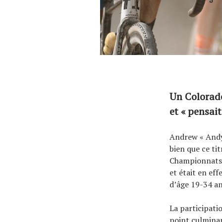
À propos
Un Colorado
et « pensait
Andrew « Andy
bien que ce tit
Championnats d
et était en ef
d’âge 19-34 an
La participati
point culmina