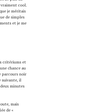
t vraiment cool.
que je méritais
que de simples
ements et je me
 critériums et
 une chance au
e parcours noir
suivante, il
t deux minutes
route, mais
iée de «