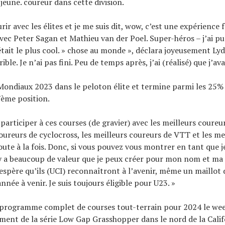
jeune. coureur dans cette division.
urir avec les élites et je me suis dit, wow, c’est une expérience f
vec Peter Sagan et Mathieu van der Poel. Super-héros – j’ai pu l
tait le plus cool. » chose au monde », déclara joyeusement Lydic.
ible. Je n’ai pas fini. Peu de temps après, j’ai (réalisé) que j’av
 Mondiaux 2023 dans le peloton élite et termine parmi les 25% 
7ème position.
participer à ces courses (de gravier) avec les meilleurs coure
coureurs de cyclocross, les meilleurs coureurs de VTT et les me
oute à la fois. Donc, si vous pouvez vous montrer en tant que
 y a beaucoup de valeur que je peux créer pour mon nom et m
’espère qu’ils (UCI) reconnaîtront à l’avenir, même un maillot
nnée à venir. Je suis toujours éligible pour U23. »
n programme complet de courses tout-terrain pour 2024 le we
ement de la série Low Gap Grasshopper dans le nord de la Califo