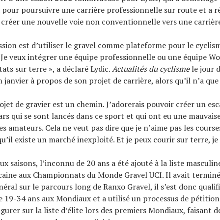
 pour poursuivre une carrière professionnelle sur route et a ré
 créer une nouvelle voie non conventionnelle vers une carrière
sion est d’utiliser le gravel comme plateforme pour le cyclis
 Je veux intégrer une équipe professionnelle ou une équipe Wo
tats sur terre », a déclaré Lydic.
Actualités du cyclisme
le jour 
 janvier à propos de son projet de carrière, alors qu’il n’a que
jet de gravier est un chemin. J’adorerais pouvoir créer un esca
ars qui se sont lancés dans ce sport et qui ont eu une mauvais
es amateurs. Cela ne veut pas dire que je n’aime pas les course
u’il existe un marché inexploité. Et je peux courir sur terre, j
deux saisons, l’inconnu de 20 ans a été ajouté à la liste masculine
caine aux Championnats du Monde Gravel UCI. Il avait terminé
éral sur le parcours long de Ranxo Gravel, il s’est donc qualif
e 19-34 ans aux Mondiaux et a utilisé un processus de pétitio
gurer sur la liste d’élite lors des premiers Mondiaux, faisant de