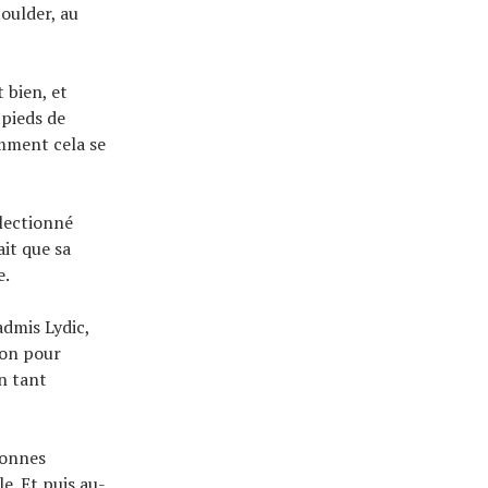
oulder, au
t bien, et
 pieds de
comment cela se
électionné
ait que sa
e.
admis Lydic,
ion pour
En tant
bonnes
e. Et puis au-