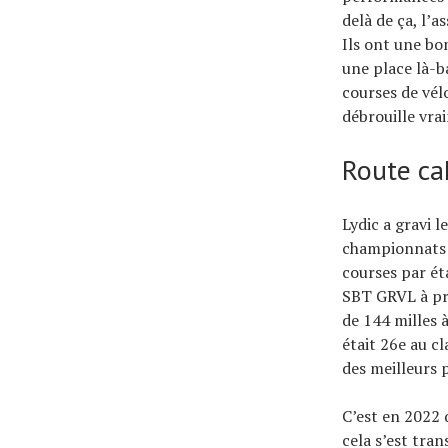
delà de ça, l’a
Ils ont une bon
une place là-b
courses de vél
débrouille vra
Route ca
Lydic a gravi 
championnats d
courses par ét
SBT GRVL à pro
de 144 milles 
était 26e au c
des meilleurs 
C’est en 2022 
cela s’est tra