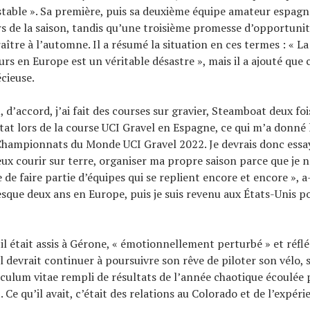
stable ». Sa première, puis sa deuxième équipe amateur espagno
rs de la saison, tandis qu’une troisième promesse d’opportunit
aître à l’automne. Il a résumé la situation en ces termes : « L
rs en Europe est un véritable désastre », mais il a ajouté que c
cieuse.
t, d’accord, j’ai fait des courses sur gravier, Steamboat deux foi
ltat lors de la course UCI Gravel en Espagne, ce qui m’a donné
Championnats du Monde UCI Gravel 2022. Je devrais donc essa
x courir sur terre, organiser ma propre saison parce que je n
e de faire partie d’équipes qui se replient encore et encore », a
resque deux ans en Europe, puis je suis revenu aux États-Unis p
’il était assis à Gérone, « émotionnellement perturbé » et réflé
l devrait continuer à poursuivre son rêve de piloter son vélo, 
ulum vitae rempli de résultats de l’année chaotique écoulée 
. Ce qu’il avait, c’était des relations au Colorado et de l’expéri