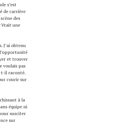
le s’est
é de carrière
a scène des
’était une
s. J’ai obtenu
 l’opportunité
yer et trouver
e voulais pas
-t-il raconté.
our courir sur
chissant à la
sans équipe ni
pour susciter
ence sur