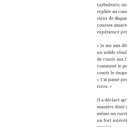
turbulente, in
repliée au cou
vient de dispar
courses amateu
expérience pré
« Je me suis di
un solide résu
de courir aux 
comment je peu
courir le risqu
« J’ai passé p
terre. »
Il a déclaré qu
manière dont i
même un curric
un fort intérêt
gravier.