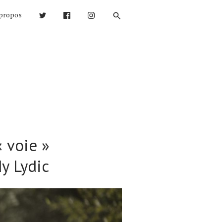
propos
« voie »
y Lydic