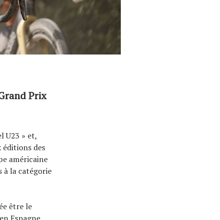
 Grand Prix
 U23 » et,
x éditions des
pe américaine
 à la catégorie
ée être le
 en Espagne