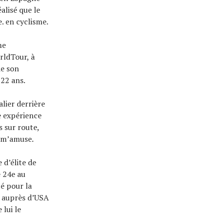
alisé que le
. en cyclisme.
me
rldTour, à
de son
 22 ans.
lier derrière
e expérience
s sur route,
e m’amuse.
 d’élite de
 24e au
ié pour la
n auprès d’USA
 lui le