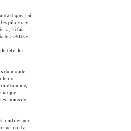
antastique. J’ai
es piloter. Je
 « J’ai fait
ais le COVID. »
de tête des
urs du monde –
illeurs
 jeune homme,
a marque
 des moins de
ek-end dernier
rnie, où il a