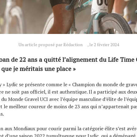
Un article proposé par Rédaction
, le 2 février 2024
an de 22 ans a quitté l’alignement du Life Time
 que je méritais une place »
 » Lydic se présente comme le « Champion du monde de gravel
re ne soit pas officiel, il est authentique. Il a participé aux deu
u Monde Gravel UCI avec l’équipe masculine d’élite de l’équi
fet le meilleur coureur de moins de 23 ans qui n’appartenait pas
s.
on aux Mondiaux pour courir parmi la catégorie élite s’est avér
nt d’une saison 2022 tumultueuse pour Lydic, qui a déménagé