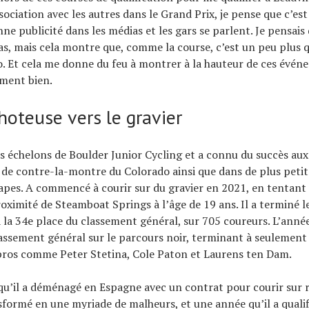
ssociation avec les autres dans le Grand Prix, je pense que c’es
ne publicité dans les médias et les gars se parlent. Je pensais 
as, mais cela montre que, comme la course, c’est un peu plus 
o. Et cela me donne du feu à montrer à la hauteur de ces évén
iment bien.
hoteuse vers le gravier
les échelons de Boulder Junior Cycling et a connu du succès aux
e contre-la-montre du Colorado ainsi que dans de plus petits
apes. A commencé à courir sur du gravier en 2021, en tentant
ximité de Steamboat Springs à l’âge de 19 ans. Il a terminé l
à la 34e place du classement général, sur 705 coureurs. L’année 
lassement général sur le parcours noir, terminant à seulemen
pros comme Peter Stetina, Cole Paton et Laurens ten Dam.
qu’il a déménagé en Espagne avec un contrat pour courir sur 
nsformé en une myriade de malheurs, et une année qu’il a qualif