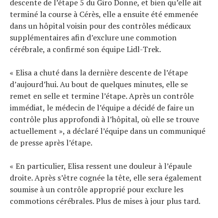
descente de l’étape 5 du Giro Donne, et bien qu’elle ait
terminé la course à Cérès, elle a ensuite été emmenée
dans un hôpital voisin pour des contrôles médicaux
supplémentaires afin d’exclure une commotion
cérébrale, a confirmé son équipe Lidl-Trek.
« Elisa a chuté dans la dernière descente de l’étape
Actualités
d’aujourd’hui. Au bout de quelques minutes, elle se
Technologies
remet en selle et termine l’étape. Après un contrôle
Tests de produits
immédiat, le médecin de l’équipe a décidé de faire un
Conseils
contrôle plus approfondi à l’hôpital, où elle se trouve
Tendances
actuellement », a déclaré l’équipe dans un communiqué
Tous nos articles
de presse après l’étape.
À propos
« En particulier, Elisa ressent une douleur à l’épaule
droite. Après s’être cognée la tête, elle sera également
soumise à un contrôle approprié pour exclure les
commotions cérébrales. Plus de mises à jour plus tard.