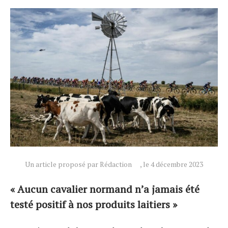
Actualités
Technologies
Tests de produits
Conseils
Tendances
Un article proposé par Rédaction
, le 4 décembre 2023
Tous nos articles
À propos
« Aucun cavalier normand n’a jamais été
testé positif à nos produits laitiers »