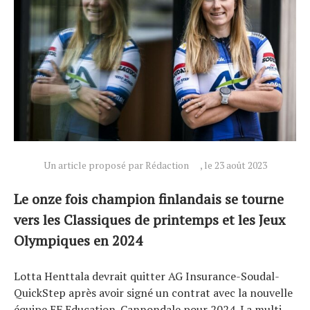
Actualités
Technologies
Un article proposé par Rédaction
, le 23 août 2023
Tests de produits
Conseils
Le onze fois champion finlandais se tourne
Tendances
vers les Classiques de printemps et les Jeux
Tous nos articles
Olympiques en 2024
À propos
Lotta Henttala devrait quitter AG Insurance-Soudal-
QuickStep après avoir signé un contrat avec la nouvelle
équipe EF Education-Cannondale pour 2024. La multi-