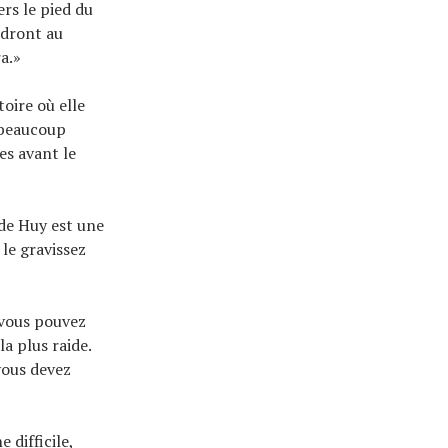
rs le pied du
ndront au
a.»
oire où elle
a beaucoup
es avant le
 de Huy est une
 le gravissez
« vous pouvez
la plus raide.
vous devez
 difficile,