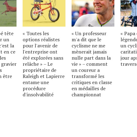
bé tête
« Toutes les
« Un professeur
« Papa 
r un
options réalistes
m'a dit que le
légende
'est la
pour l'avenir de
cyclisme ne me
un cycl
t en ce
l'entreprise ont
mènerait jamais
caritat
les
été explorées sans
nulle part dans la
jour ap
 gravier
relâche » – Le
vie » – comment
travers
s
propriétaire de
un coureur a
n être
Raleigh et Lapierre
transformé les
entame une
critiques en classe
procédure
en médailles de
d'insolvabilité
championnat