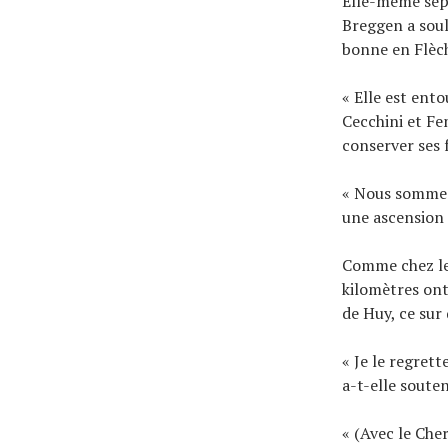
Elle-même sept
Breggen a soul
bonne en Flèch
« Elle est ent
Cecchini et Fe
conserver ses 
« Nous sommes 
une ascension 
Comme chez le
kilomètres ont
de Huy, ce sur
« Je le regret
a-t-elle sout
« (Avec le Cher