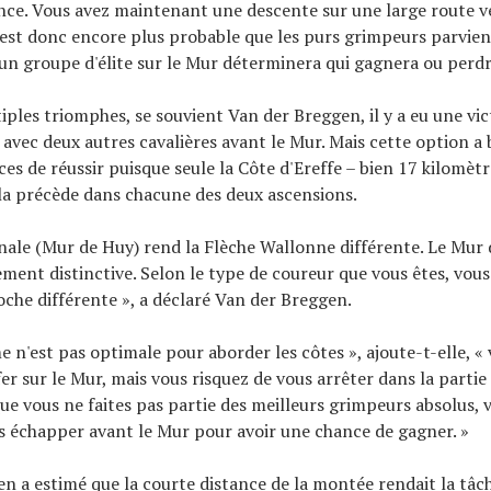
rence. Vous avez maintenant une descente sur une large route ve
 est donc encore plus probable que les purs grimpeurs parvie
n groupe d'élite sur le Mur déterminera qui gagnera ou perdr
iples triomphes, se souvient Van der Breggen, il y a eu une vict
 avec deux autres cavalières avant le Mur. Mais cette option 
es de réussir puisque seule la Côte d'Ereffe – bien 17 kilomètr
la précède dans chacune des deux ascensions.
nale (Mur de Huy) rend la Flèche Wallonne différente. Le Mur
ement distinctive. Selon le type de coureur que vous êtes, vous
che différente », a déclaré Van der Breggen.
me n'est pas optimale pour aborder les côtes », ajoute-t-elle, 
er sur le Mur, mais vous risquez de vous arrêter dans la partie 
que vous ne faites pas partie des meilleurs grimpeurs absolus, 
s échapper avant le Mur pour avoir une chance de gagner. »
n a estimé que la courte distance de la montée rendait la tâche