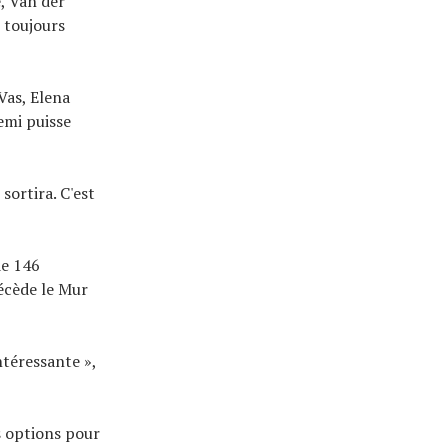
, Van der
 toujours
Vas, Elena
emi puisse
ortira. C'est
de 146
récède le Mur
ntéressante »,
es options pour