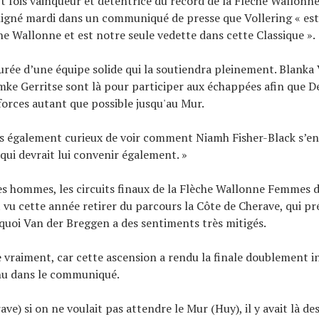
 fois vainqueur et détentrice du record de la Flèche Wallonne
igné mardi dans un communiqué de presse que Vollering « est
e Wallonne et est notre seule vedette dans cette Classique ».
ourée d’une équipe solide qui la soutiendra pleinement. Blanka 
mke Gerritse sont là pour participer aux échappées afin que D
forces autant que possible jusqu'au Mur.
également curieux de voir comment Niamh Fisher-Black s’en s
qui devrait lui convenir également. »
s hommes, les circuits finaux de la Flèche Wallonne Femmes 
 vu cette année retirer du parcours la Côte de Cherave, qui p
 quoi Van der Breggen a des sentiments très mitigés.
te vraiment, car cette ascension a rendu la finale doublement i
enu dans le communiqué.
ave) si on ne voulait pas attendre le Mur (Huy), il y avait là d