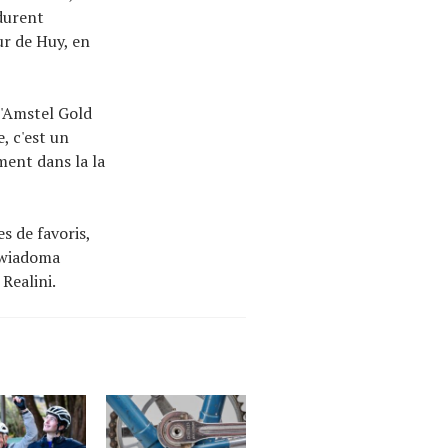
durent
ur de Huy, en
l'Amstel Gold
, c'est un
ment dans la la
s de favoris,
iewiadoma
Realini.