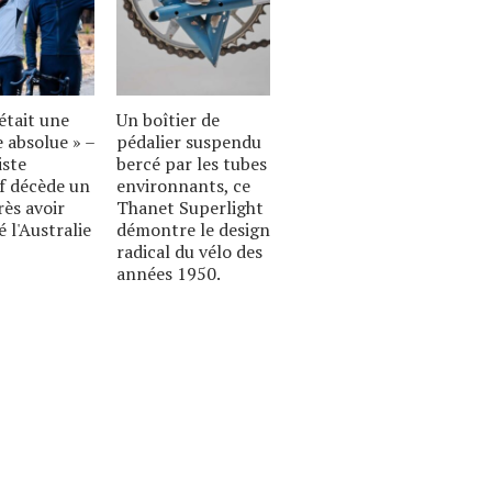
était une
Un boîtier de
 absolue » –
pédalier suspendu
iste
bercé par les tubes
if décède un
environnants, ce
rès avoir
Thanet Superlight
é l'Australie
démontre le design
radical du vélo des
années 1950.