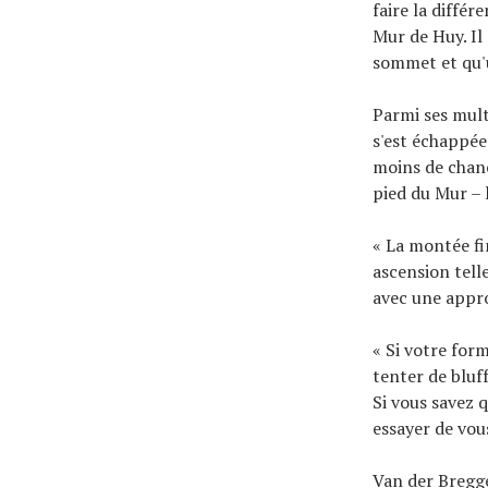
faire la diffé
Mur de Huy. Il
sommet et qu'u
Parmi ses mult
s'est échappée
moins de chanc
pied du Mur – 
« La montée fi
ascension tell
avec une appro
« Si votre for
tenter de bluff
Si vous savez 
essayer de vou
Van der Bregge