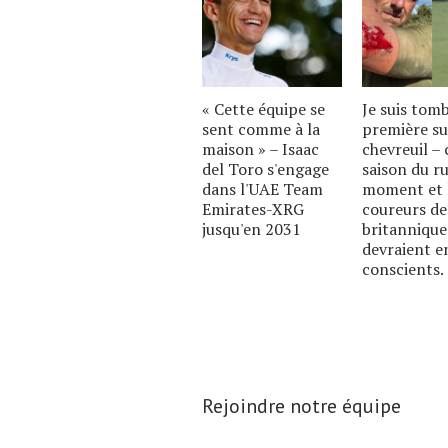
« Cette équipe se
Je suis tom
sent comme à la
première su
maison » – Isaac
chevreuil – c
del Toro s'engage
saison du ru
dans l'UAE Team
moment et 
Emirates-XRG
coureurs de
jusqu'en 2031
britannique
devraient e
conscients.
Rejoindre notre équipe