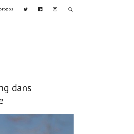
propos
ing dans
e