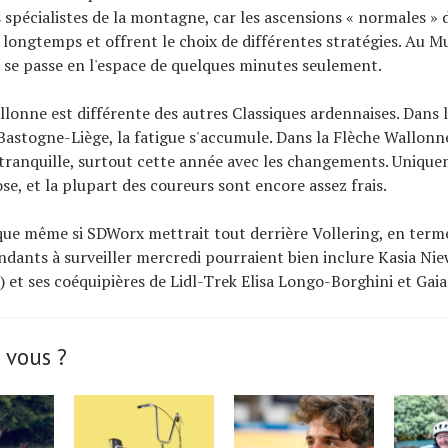
spécialistes de la montagne, car les ascensions « normales » 
longtemps et offrent le choix de différentes stratégies. Au M
 se passe en l'espace de quelques minutes seulement.
llonne est différente des autres Classiques ardennaises. Dans 
Bastogne-Liège, la fatigue s'accumule. Dans la Flèche Wallonne
tranquille, surtout cette année avec les changements. Unique
ose, et la plupart des coureurs sont encore assez frais.
 que même si SDWorx mettrait tout derrière Vollering, en terme
ndants à surveiller mercredi pourraient bien inclure Kasia N
et ses coéquipières de Lidl-Trek Elisa Longo-Borghini et Gaia 
 vous ?