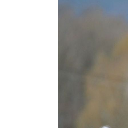
Actualités
Technologies
Tests de produits
Conseils
Tendances
Tous nos articles
À propos