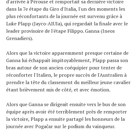
d'arrivée à Pérouse et remportait sa dernière victoire
dans la 7e étape du Giro d'Italia, l'un des moments les
Actualités
plus réconfortants de la journée est survenu grâce à
Luke Plapp (Jayco-AIUIa), qui regardait la finale avec le
Technologies
leader provisoire de l'étape Filippo. Ganna (Ineos
Tests de produits
Grenadiers).
Conseils
Tendances
Alors que la victoire apparemment presque certaine de
Tous nos articles
Ganna lui échappait impitoyablement, Plapp passa son
À propos
bras autour de son ancien coéquipier pour tenter de
réconforter l'Italien, le propre succès de l'Australien à
prendre la tête du classement du meilleur jeune cavalier
étant brièvement mis de côté, et avec émotion.
Alors que Ganna se dirigeait ensuite vers le bus de son
équipe après avoir été terriblement près de remporter
la victoire, Plapp a ensuite partagé les honneurs de la
journée avec Pogačar sur le podium du vainqueur.