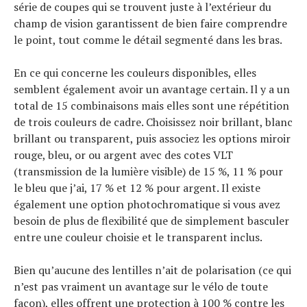
série de coupes qui se trouvent juste à l’extérieur du
champ de vision garantissent de bien faire comprendre
le point, tout comme le détail segmenté dans les bras.
En ce qui concerne les couleurs disponibles, elles
semblent également avoir un avantage certain. Il y a un
Actualités
total de 15 combinaisons mais elles sont une répétition
Technologies
de trois couleurs de cadre. Choisissez noir brillant, blanc
Tests de produits
brillant ou transparent, puis associez les options miroir
Conseils
rouge, bleu, or ou argent avec des cotes VLT
Tendances
(transmission de la lumière visible) de 15 %, 11 % pour
Tous nos articles
le bleu que j’ai, 17 % et 12 % pour argent. Il existe
À propos
également une option photochromatique si vous avez
besoin de plus de flexibilité que de simplement basculer
entre une couleur choisie et le transparent inclus.
Bien qu’aucune des lentilles n’ait de polarisation (ce qui
n’est pas vraiment un avantage sur le vélo de toute
façon), elles offrent une protection à 100 % contre les