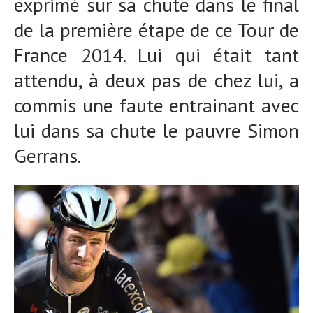
exprimé sur sa chute dans le final
Actualités
de la première étape de ce Tour de
Technologies
France 2014. Lui qui était tant
Tests de produits
attendu, à deux pas de chez lui, a
Conseils
commis une faute entrainant avec
Tendances
lui dans sa chute le pauvre Simon
Tous nos articles
Gerrans.
À propos