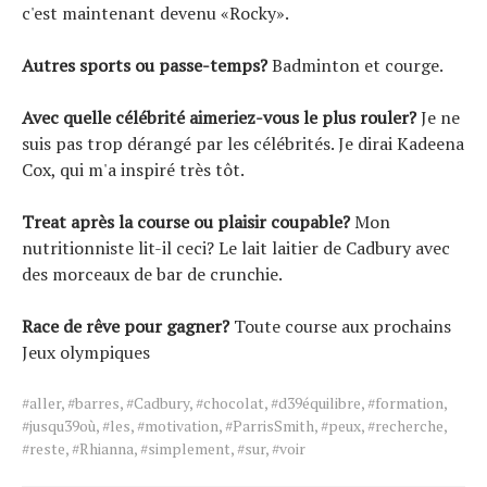
c'est maintenant devenu «Rocky».
Autres sports ou passe-temps?
Badminton et courge.
Avec quelle célébrité aimeriez-vous le plus rouler?
Je ne
suis pas trop dérangé par les célébrités. Je dirai Kadeena
Cox, qui m'a inspiré très tôt.
Treat après la course ou plaisir coupable?
Mon
nutritionniste lit-il ceci? Le lait laitier de Cadbury avec
des morceaux de bar de crunchie.
Race de rêve pour gagner?
Toute course aux prochains
Jeux olympiques
Tags
#aller
,
#barres
,
#Cadbury
,
#chocolat
,
#d39équilibre
,
#formation
,
for
#jusqu39où
,
#les
,
#motivation
,
#ParrisSmith
,
#peux
,
#recherche
,
the
#reste
,
#Rhianna
,
#simplement
,
#sur
,
#voir
article.