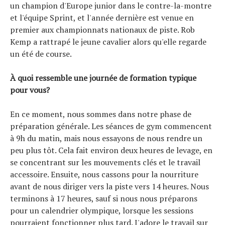
un champion d'Europe junior dans le contre-la-montre
Actualités
et l'équipe Sprint, et l'année dernière est venue en
Technologies
premier aux championnats nationaux de piste. Rob
Tests de produits
Kemp a rattrapé le jeune cavalier alors qu'elle regarde
Conseils
un été de course.
Tendances
À quoi ressemble une journée de formation typique
Tous nos articles
pour vous?
À propos
En ce moment, nous sommes dans notre phase de
préparation générale. Les séances de gym commencent
à 9h du matin, mais nous essayons de nous rendre un
peu plus tôt. Cela fait environ deux heures de levage, en
se concentrant sur les mouvements clés et le travail
accessoire. Ensuite, nous cassons pour la nourriture
avant de nous diriger vers la piste vers 14 heures. Nous
terminons à 17 heures, sauf si nous nous préparons
pour un calendrier olympique, lorsque les sessions
pourraient fonctionner plus tard. J'adore le travail sur