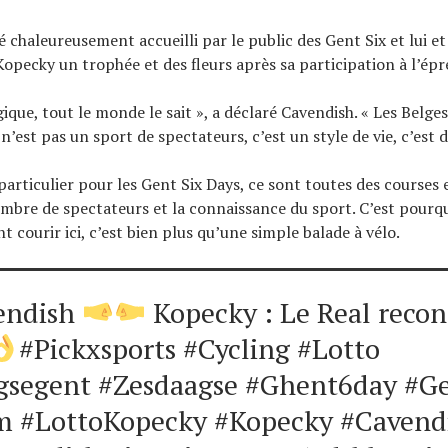
é chaleureusement accueilli par le public des Gent Six et lui e
Kopecky un trophée et des fleurs après sa participation à l’ép
gique, tout le monde le sait », a déclaré Cavendish. « Les Belg
 n’est pas un sport de spectateurs, c’est un style de vie, c’est 
 particulier pour les Gent Six Days, ce sont toutes des courses 
ombre de spectateurs et la connaissance du sport. C’est pourqu
 courir ici, c’est bien plus qu’une simple balade à vélo.
endish
Kopecky : Le Real recon
#Pickxsports #Cycling #Lotto
gsegent #Zesdaagse #Ghent6day #G
m #LottoKopecky #Kopecky #Cavend