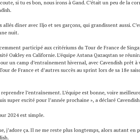
: écoute, si tu es bon, nous irons à Gand. C’était un peu de la cor
dish.
allés dîner avec Iljo et ses garçons, qui grandissent aussi. C’e
ne nuit.
cemment participé aux critériums du Tour de France de Singa
isité Oakley en Californie. L’équipe Astana Qazaqstan se réuni
our un camp d’entraînement hivernal, avec Cavendish prêt à v
 Tour de France et d’autres succès au sprint lors de sa 18e sai
 à reprendre l’entraînement. L’équipe est bonne, voire meilleur
suis super excité pour l’année prochaine », a déclaré Cavendish
our 2024 est simple.
se, j’adore ça. Il ne me reste plus longtemps, alors autant en pr
ish.