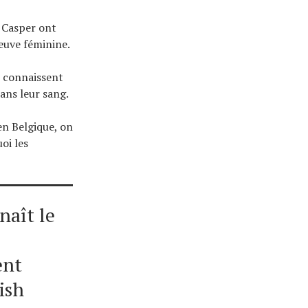
t Casper ont
reuve féminine.
es connaissent
dans leur sang.
en Belgique, on
oi les
naît le
ent
ish