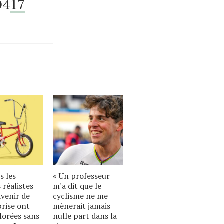
O4
17
s les
« Un professeur
 réalistes
m'a dit que le
avenir de
cyclisme ne me
prise ont
mènerait jamais
lorées sans
nulle part dans la