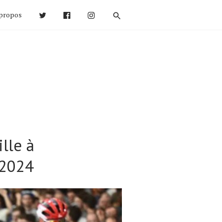
propos
lle à
 2024