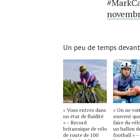
#MarkCa
novembr
Un peu de temps devant
« Vous entrez dans
« On ne voi
un état de fluidité
souvent qu
» – Record
faire du vél
britannique de vélo
un ballon d
de route de 100
football » –