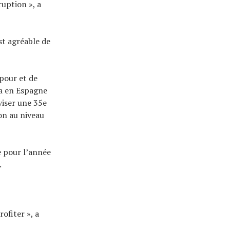
ruption », a
st agréable de
pour et de
ra en Espagne
iser une 35e
son au niveau
e pour l’année
.
ofiter », a