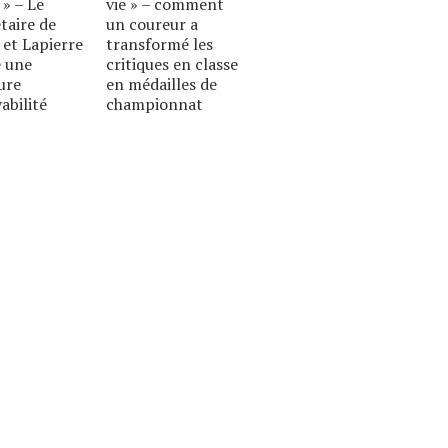
 » – Le
vie » – comment
taire de
un coureur a
 et Lapierre
transformé les
 une
critiques en classe
ure
en médailles de
abilité
championnat