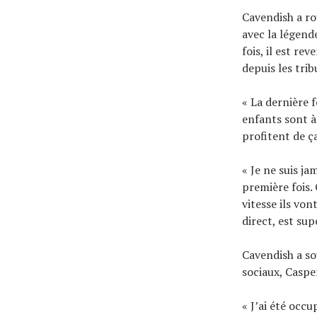
Cavendish a ro
avec la légende
fois, il est re
depuis les trib
« La dernière f
enfants sont à
profitent de ç
« Je ne suis ja
première fois.
vitesse ils von
direct, est su
Cavendish a so
sociaux, Casper
« J’ai été occ