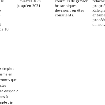
 le
Emirates-XRG
coureurs de gravier
relâche
jusqu'en 2031
britanniques
proprié
e
devraient en être
Raleigh
e
conscients.
entame
procéd
t
d'insolv
de 10
 simple :
lisme en
eitmotiv que
cles
t d'esprit ?
tons à
imple :
je