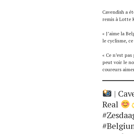
Cavendish a ét
remis à Lotte 
« J’aime la Bel
le cyclisme, ce
« Ce n’est pas
peut voir le n
coureurs aiment
| Cav
Real
#Zesdaa
#Belgiu