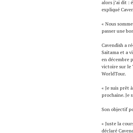
alors j’ai dit 
expliqué Caven
« Nous sommes 
passer une bon
Cavendish a ré
Saitama et a v
en décembre p
victoire sur le
WorldTour.
« Je suis prêt
prochaine. Je 
Son objectif p
« Juste la cour
déclaré Cavend