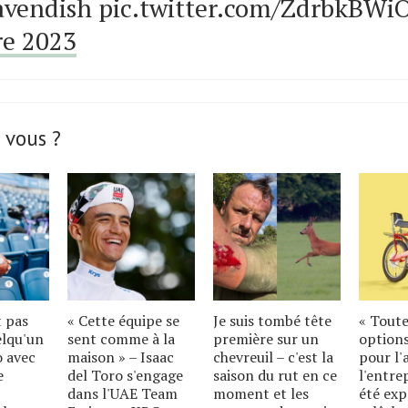
vendish pic.twitter.com/ZdrbkBWi
e 2023
 vous ?
t pas
« Cette équipe se
Je suis tombé tête
« Toute
elqu'un
sent comme à la
première sur un
options
o avec
maison » – Isaac
chevreuil – c'est la
pour l'
e
del Toro s'engage
saison du rut en ce
l'entre
dans l'UAE Team
moment et les
été exp