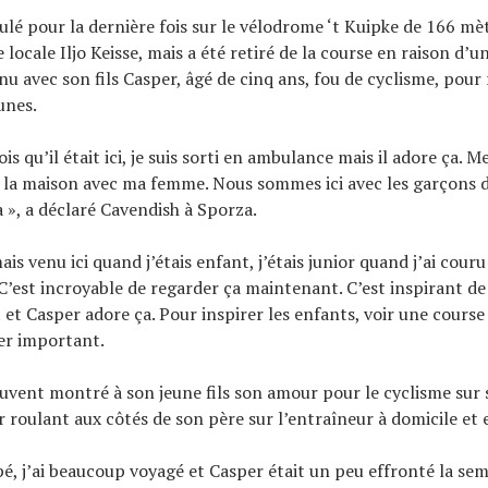
ulé pour la dernière fois sur le vélodrome ‘t Kuipke de 166 mè
 locale Iljo Keisse, mais a été retiré de la course en raison d’u
venu avec son fils Casper, âgé de cinq ans, fou de cyclisme, pour
unes.
ois qu’il était ici, je suis sorti en ambulance mais il adore ça. M
 la maison avec ma femme. Nous sommes ici avec les garçons d’
a », a déclaré Cavendish à Sporza.
mais venu ici quand j’étais enfant, j’étais junior quand j’ai couru
 C’est incroyable de regarder ça maintenant. C’est inspirant de 
t et Casper adore ça. Pour inspirer les enfants, voir une course
per important.
uvent montré à son jeune fils son amour pour le cyclisme sur 
 roulant aux côtés de son père sur l’entraîneur à domicile et e
upé, j’ai beaucoup voyagé et Casper était un peu effronté la se