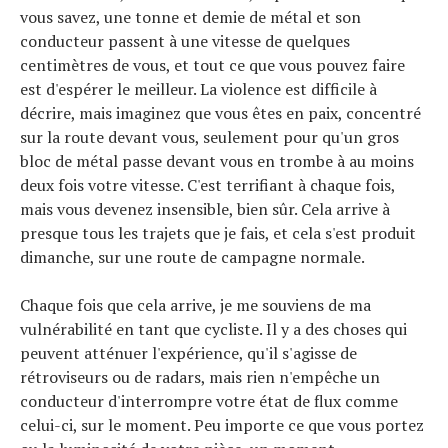
vous savez, une tonne et demie de métal et son
conducteur passent à une vitesse de quelques
Actualités
centimètres de vous, et tout ce que vous pouvez faire
Technologies
est d'espérer le meilleur. La violence est difficile à
Tests de produits
décrire, mais imaginez que vous êtes en paix, concentré
Conseils
sur la route devant vous, seulement pour qu'un gros
Tendances
bloc de métal passe devant vous en trombe à au moins
Tous nos articles
deux fois votre vitesse. C'est terrifiant à chaque fois,
mais vous devenez insensible, bien sûr. Cela arrive à
À propos
presque tous les trajets que je fais, et cela s'est produit
dimanche, sur une route de campagne normale.
Chaque fois que cela arrive, je me souviens de ma
vulnérabilité en tant que cycliste. Il y a des choses qui
peuvent atténuer l'expérience, qu'il s'agisse de
rétroviseurs ou de radars, mais rien n'empêche un
conducteur d'interrompre votre état de flux comme
celui-ci, sur le moment. Peu importe ce que vous portez