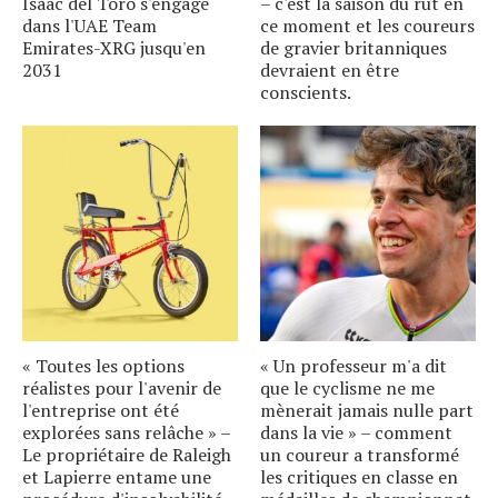
Isaac del Toro s'engage
– c'est la saison du rut en
dans l'UAE Team
ce moment et les coureurs
Emirates-XRG jusqu'en
de gravier britanniques
2031
devraient en être
conscients.
« Toutes les options
« Un professeur m'a dit
réalistes pour l'avenir de
que le cyclisme ne me
l'entreprise ont été
mènerait jamais nulle part
explorées sans relâche » –
dans la vie » – comment
Le propriétaire de Raleigh
un coureur a transformé
et Lapierre entame une
les critiques en classe en