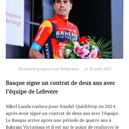
Actualités
Technologies
Un article proposé par Rédaction
, le 16 août 2023
Tests de produits
Conseils
Basque signe un contrat de deux ans avec
Tendances
l’équipe de Lefevere
Tous nos articles
À propos
Mikel Landa roulera pour Soudal-QuickStep en 2024
après avoir signé un contrat de deux ans avec l’équipe.
Le Basque arrive après une période de quatre ans à
Bahrain Victorious et il est sur le point de renforcer le