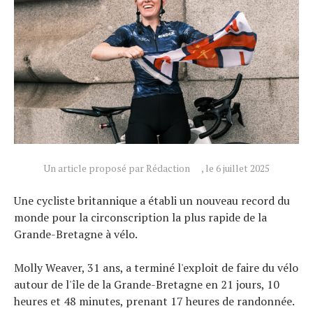
Actualités
Un article proposé par Rédaction
, le 6 juillet 2025
Technologies
Une cycliste britannique a établi un nouveau record du
Tests de produits
monde pour la circonscription la plus rapide de la
Conseils
Grande-Bretagne à vélo.
Tendances
Tous nos articles
Molly Weaver, 31 ans, a terminé l'exploit de faire du vélo
autour de l'île de la Grande-Bretagne en 21 jours, 10
À propos
heures et 48 minutes, prenant 17 heures de randonnée.