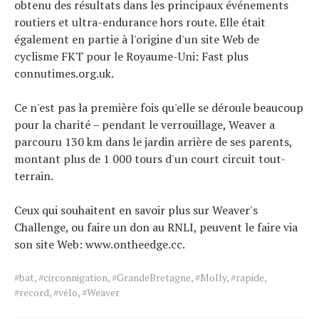
obtenu des résultats dans les principaux événements
routiers et ultra-endurance hors route. Elle était
également en partie à l'origine d'un site Web de
cyclisme FKT pour le Royaume-Uni: Fast plus
connutimes.org.uk.
Ce n'est pas la première fois qu'elle se déroule beaucoup
pour la charité – pendant le verrouillage, Weaver a
parcouru 130 km dans le jardin arrière de ses parents,
montant plus de 1 000 tours d'un court circuit tout-
terrain.
Ceux qui souhaitent en savoir plus sur Weaver's
Challenge, ou faire un don au RNLI, peuvent le faire via
son site Web: www.ontheedge.cc.
Tags
#bat
,
#circonnigation
,
#GrandeBretagne
,
#Molly
,
#rapide
,
for
#record
,
#vélo
,
#Weaver
the