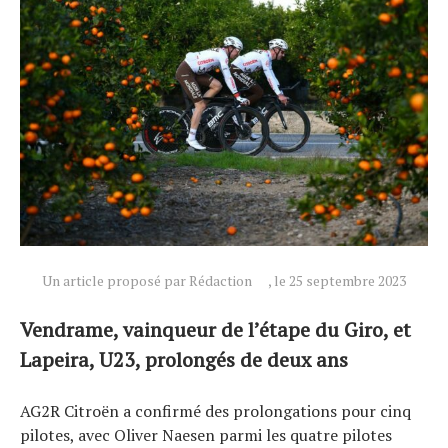
Actualités
Un article proposé par Rédaction
, le 25 septembre 2023
Technologies
Tests de produits
Vendrame, vainqueur de l’étape du Giro, et
Conseils
Lapeira, U23, prolongés de deux ans
Tendances
AG2R Citroën a confirmé des prolongations pour cinq
Tous nos articles
pilotes, avec Oliver Naesen parmi les quatre pilotes
À propos