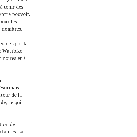
 à tenir des
votre pouvoir.
pour les
ts nombres.
eu de spot la
e Wattbike
 noires et à
r
désormais
uteur de la
de, ce qui
tion de
rtantes. La