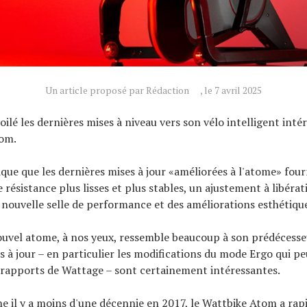
Un article proposé par Rédaction
, le 7 avril 2025
ilé les dernières mises à niveau vers son vélo intelligent intér
tom.
que que les dernières mises à jour «améliorées à l'atome» fou
 résistance plus lisses et plus stables, un ajustement à libérat
nouvelle selle de performance et des améliorations esthétiqu
ouvel atome, à nos yeux, ressemble beaucoup à son prédécesse
s à jour – en particulier les modifications du mode Ergo qui p
 rapports de Wattage – sont certainement intéressantes.
ine il y a moins d'une décennie en 2017, le Wattbike Atom a ra