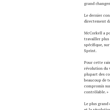
grand changeme
Le dernier con
directement da
McCorkell a po
travailler plus
spécifique, su
Sprint.
Pour cette rais
révolution du v
plupart des co
beaucoup de te
compromis sur
contrôlable. »
Le plus grand 
et la révoluti