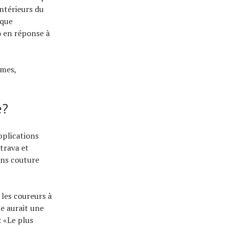
intérieurs du
rque
o en réponse à
omes,
e?
pplications
trava et
ans couture
les coureurs à
me aurait une
: «Le plus