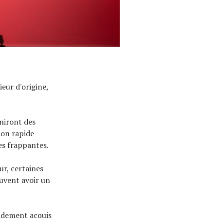
ieur d'origine,
rniront des
ion rapide
es frappantes.
ur, certaines
euvent avoir un
pidement acquis