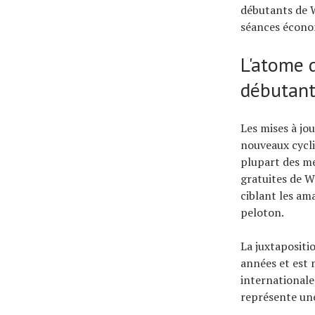
débutants de W
séances écono
L'atome d
débutant
Les mises à jou
nouveaux cycli
plupart des me
gratuites de W
ciblant les am
peloton.
La juxtapositio
années et est 
internationale
représente une