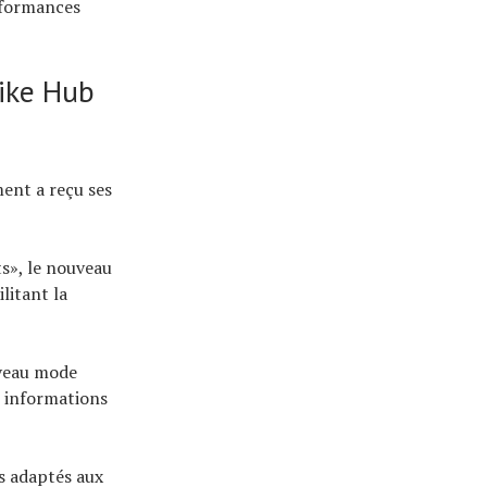
erformances
bike Hub
ent a reçu ses
s», le nouveau
litant la
uveau mode
s informations
s adaptés aux