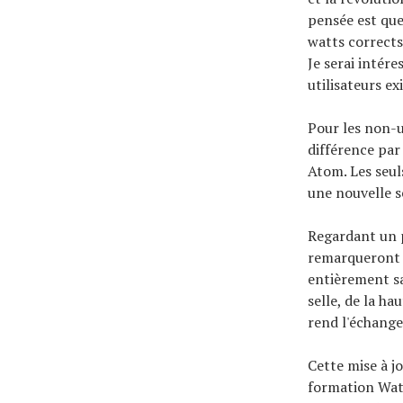
pensée est que 
watts corrects
Je serai intére
utilisateurs ex
Pour les non-u
différence par
Atom. Les seul
une nouvelle se
Regardant un p
remarqueront u
entièrement san
selle, de la ha
rend l'échange
Cette mise à jo
formation Watt