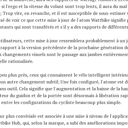
si l'ergo et la vitesse du volant sont trop lents, il aura du mal
; Trop vite, en revanche, et il est susceptible de sous-estimer 
ssé de voir ce que cette mise à jour de l'atom Wattbike signifie 
istants qui sont transférés et s'il y a des rapports de différen
tilisateurs, cette mise à jour ressemblera probablement à un j
 rapport à la version précédente de la prochaine génération d
s changements visuels sont le passage aux jambes entièrement
lle rationalisée.
eu plus près, ceux qui connaissent le vélo intelligent intérieu
n autre changement subtil; Une fois configuré, l'atome est 
s outil. Cela signifie que l'augmentation et la baisse de la ha
uteur du guidon et de la portée sont désormais à libération rapi
 entre les configurations du cycliste beaucoup plus simple.
ur plus conviviale est associée à une mise à niveau de l'applica
bike Hub, qui, selon la marque, a subi des améliorations impo