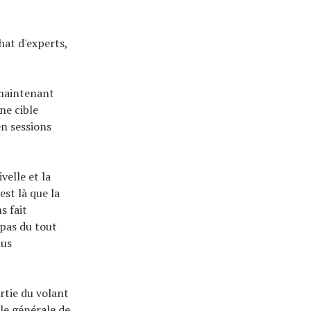
hat d'experts,
 maintenant
ne cible
en sessions
velle et la
est là que la
s fait
 pas du tout
lus
rtie du volant
ole générale de