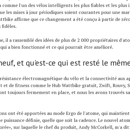
comme l'un des vélos intelligents les plus fiables et les plus 
ue les mises à jour périodiques soient courantes pour une ma
tbike affirme que ce changement a été conçu à partir de zér
 fidèles.
e, il a rassemblé des idées de plus de 2 000 propriétaires d'at
ui a bien fonctionné et ce qui pourrait être amélioré.
euf, et qu'est-ce qui est resté le mêm
résistance électromagnétique du vélo et la connectivité aux a
 et de fitness comme le Hub Wattbike gratuit, Zwift, Rouvy, S
nt toujours fermement en place, et nous les avons trouvés s
ons ont été apportées au mode Ergo de l'atome, qui maintient 
e puissance définie, quelle que soit la cadence. Le nouvel ato
orée», sur laquelle le chef du produit, Andy McCorkell, m'a dit