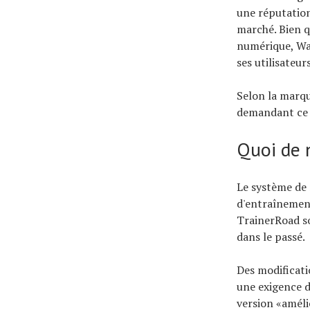
une réputation 
marché. Bien q
numérique, Wat
ses utilisateurs
Selon la marqu
demandant ce q
Quoi de n
Le système de 
d'entraînement
TrainerRoad so
dans le passé.
Des modificati
une exigence d
version «améli