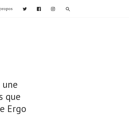
propos
 une
is que
de Ergo