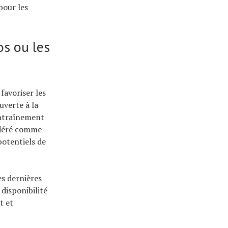
pour les
os ou les
favoriser les
uverte à la
entraînement
idéré comme
potentiels de
es dernières
disponibilité
t et