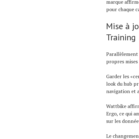
marque affirme
pour chaque ca
Mise à j
Training
Parallèlement 
propres mises 
Garder les «ce
look du hub pro
navigation et 
Wattbike affir
Ergo, ce qui a
sur les donnée
Le changement