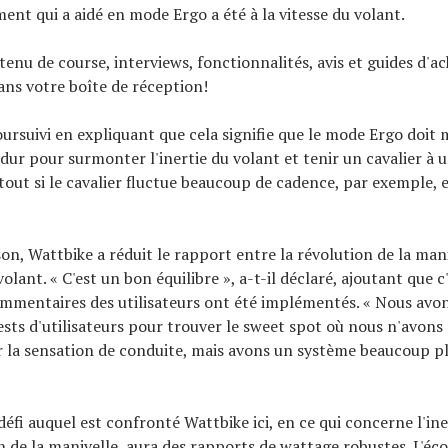
nt qui a aidé en mode Ergo a été à la vitesse du volant.
tenu de course, interviews, fonctionnalités, avis et guides d'ac
ns votre boîte de réception!
ursuivi en expliquant que cela signifie que le mode Ergo doit
 dur pour surmonter l'inertie du volant et tenir un cavalier à u
rtout si le cavalier fluctue beaucoup de cadence, par exemple, 
on, Wattbike a réduit le rapport entre la révolution de la mani
olant. « C'est un bon équilibre », a-t-il déclaré, ajoutant que c'
mmentaires des utilisateurs ont été implémentés. « Nous avon
sts d'utilisateurs pour trouver le sweet spot où nous n'avons
 la sensation de conduite, mais avons un système beaucoup p
défi auquel est confronté Wattbike ici, en ce qui concerne l'ine
on de la manivelle, aura des rapports de wattage robustes. L'éc