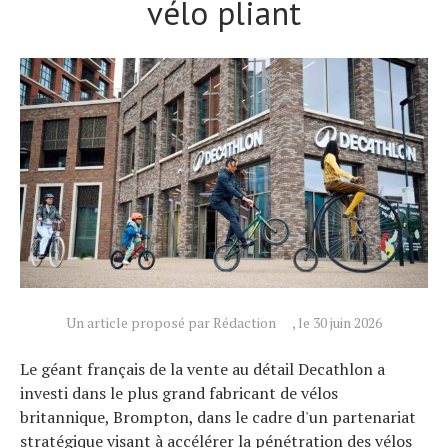
vélo pliant
Un article proposé par Rédaction
, le 30 juin 2026
Actualités
Technologies
Le géant français de la vente au détail Decathlon a
Tests de produits
investi dans le plus grand fabricant de vélos
britannique, Brompton, dans le cadre d'un partenariat
Conseils
stratégique visant à accélérer la pénétration des vélos
Tendances