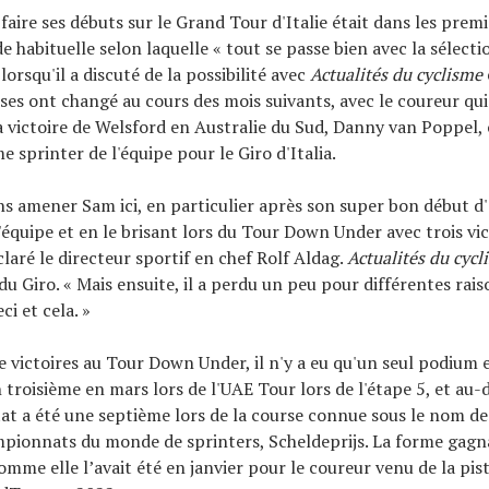
faire ses débuts sur le Grand Tour d'Italie était dans les premi
e habituelle selon laquelle « tout se passe bien avec la sélecti
lorsqu'il a discuté de la possibilité avec
Actualités du cyclisme
oses ont changé au cours des mois suivants, avec le coureur qui
la victoire de Welsford en Australie du Sud, Danny van Poppel, 
 sprinter de l'équipe pour le Giro d'Italia.
s amener Sam ici, en particulier après son super bon début d
'équipe et en le brisant lors du Tour Down Under avec trois vic
claré le directeur sportif en chef Rolf Aldag.
Actualités du cycl
du Giro. « Mais ensuite, il a perdu un peu pour différentes rais
i et cela. »
de victoires au Tour Down Under, il n'y a eu qu'un seul podium 
 troisième en mars lors de l'UAE Tour lors de l'étape 5, et au-d
tat a été une septième lors de la course connue sous le nom d
ampionnats du monde de sprinters, Scheldeprijs. La forme gagn
mme elle l’avait été en janvier pour le coureur venu de la pist