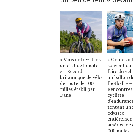
« Vous entrez dans
« On ne voi
un état de fluidité
souvent qu
» – Record
faire du vél
britannique de vélo
un ballon d
de route de 100
football » –
milles établi par
Rencontrez
Dane
cycliste
d'enduranc
tentant un
odyssée
entièremen
américaine 
000 milles