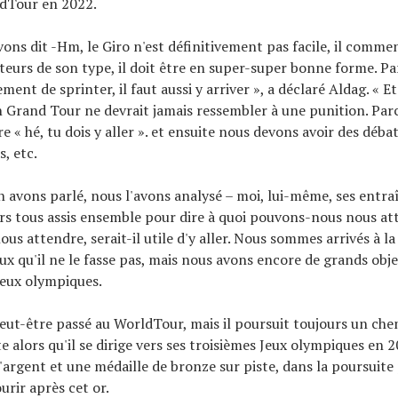
ldTour en 2022.
vons dit -Hm, le Giro n'est définitivement pas facile, il comme
eurs de son type, il doit être en super-super bonne forme. Parc
ement de sprinter, il faut aussi y arriver », a déclaré Aldag. « E
Grand Tour ne devrait jamais ressembler à une punition. Par
e « hé, tu dois y aller ». et ensuite nous devons avoir des déba
s, etc.
n avons parlé, nous l'avons analysé – moi, lui-même, ses entra
urs tous assis ensemble pour dire à quoi pouvons-nous nous at
us attendre, serait-il utile d'y aller. Nous sommes arrivés à l
eux qu'il ne le fasse pas, mais nous avons encore de grands obje
Jeux olympiques.
eut-être passé au WorldTour, mais il poursuit toujours un che
te alors qu'il se dirige vers ses troisièmes Jeux olympiques en 20
'argent et une médaille de bronze sur piste, dans la poursuite 
urir après cet or.