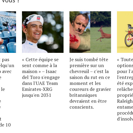
t pas
« Cette équipe se
Je suis tombé tête
« Toute
elqu'un
sent comme à la
première sur un
options
o avec
maison » – Isaac
chevreuil – c'est la
pour l'
e
del Toro s'engage
saison du rut en ce
l'entre
dans l'UAE Team
moment et les
été exp
 le
Emirates-XRG
coureurs de gravier
relâche
jusqu'en 2031
britanniques
proprié
e
devraient en être
Raleigh
e
conscients.
entame
procéd
t
d'insolv
de 10