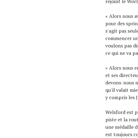
rejoint le Wor
« Alors nous a
pour des sprint
s'agit pas seul
commencer un 
voulons pas dir
ce qui ne va pa
« Alors nous e
et ses directe
devons-nous no
qu'il valait mi
y compris les 
Welsford est p
piste et la rou
une médaille d
est toujours co