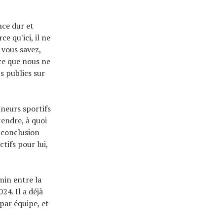
nce dur et
e qu'ici, il ne
t vous savez,
ce que nous ne
ts publics sur
îneurs sportifs
tendre, à quoi
a conclusion
ctifs pour lui,
min entre la
24. Il a déjà
par équipe, et