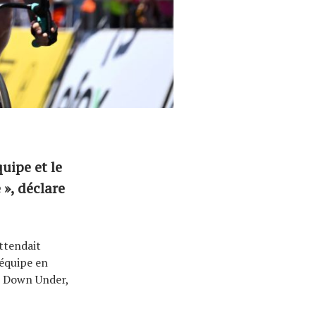
quipe et le
 », déclare
ttendait
'équipe en
r Down Under,