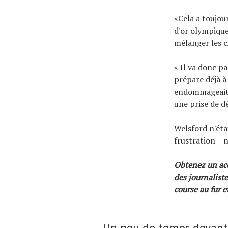
«Cela a toujou
d'or olympique
mélanger les c
« Il va donc pa
prépare déjà à
endommageait la
une prise de 
Welsford n'éta
frustration – n
Obtenez un accè
des journaliste
course au fur e
Un peu de temps devant