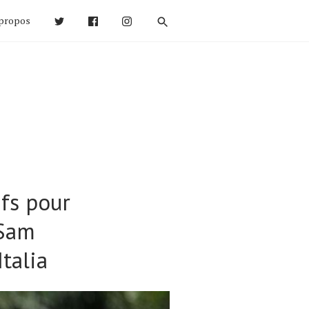
propos
fs pour
 Sam
talia