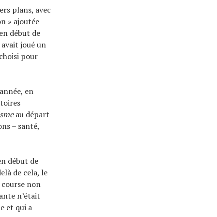
ers plans, avec
on » ajoutée
en début de
 avait joué un
choisi pour
'année, en
toires
isme
au départ
ons – santé,
en début de
elà de cela, le
e course non
ante n’était
e et qui a