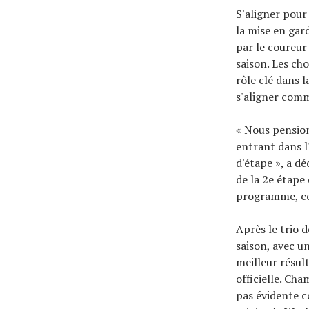
S'aligner pour 
la mise en gard
par le coureur 
saison. Les ch
rôle clé dans 
s'aligner comme
« Nous pension
entrant dans l
d'étape », a dé
de la 2e étape 
programme, cec
Après le trio 
saison, avec un
meilleur résul
officielle. Ch
pas évidente co