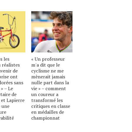
s les
« Un professeur
 réalistes
m'a dit que le
avenir de
cyclisme ne me
prise ont
mènerait jamais
lorées sans
nulle part dans la
 » – Le
vie » – comment
taire de
un coureur a
 et Lapierre
transformé les
 une
critiques en classe
ure
en médailles de
abilité
championnat