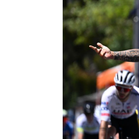
Actualités
Technologies
Tests de produits
Conseils
Tendances
Tous nos articles
À propos