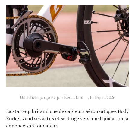
Un article proposé par Rédaction
, le 13 juin 2026
Actualités
La start-up britannique de capteurs aéronautiques Body
Technologies
Rocket vend ses actifs et se dirige vers une liquidation, a
Tests de produits
annoncé son fondateur.
Conseils