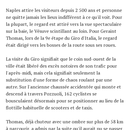
Conseils
Naples attire les visiteurs depuis 2 500 ans et personne
Tendances
ne quitte jamais les lieux indifférent à ce qu'il voit. Pour
Tous nos articles
la plupart, le regard est attiré vers la vue spectaculaire
sur la baie, le Vésuve scintillant au loin. Pour Geraint
À propos
Thomas, lors de la 9e étape du Giro d'Italia, le regard
était dirigé vers les bosses de la route sous ses roues.
La visite du Giro signifiait que le coin sud-ouest de la
ville était libéré des excès notoires de son trafic pour
l'après-midi, mais cela signifiait seulement la
substitution d'une forme de chaos roulant par une
autre. Sur l'ancienne chaussée accidentée qui monte et
descend à travers Pozzuoli, 162 cyclistes se
bousculaient désormais pour se positionner au lieu de la
flottille habituelle de scooters et de taxis.
Thomas, déjà chuteur avec une ombre sur plus de 58 km
à parcourir, a admis par la suite qu'il aurait pu se passer