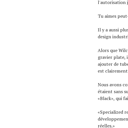
l'autorisation
Tu aimes peut
Il y a aussi pl
design industr
Alors que Wilc
gravier plate, 
ajouter de tub
est clairement 
Nous avons con
étaient sans s
«Black», qui f
«Specialized r
développement 
réelles.»