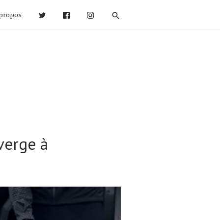
propos
verge à