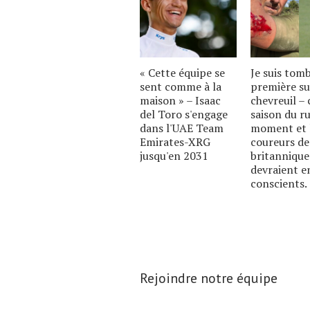
« Cette équipe se
Je suis tom
sent comme à la
première su
maison » – Isaac
chevreuil – c
del Toro s'engage
saison du ru
dans l'UAE Team
moment et 
Emirates-XRG
coureurs de
jusqu'en 2031
britannique
devraient e
conscients.
Rejoindre notre équipe