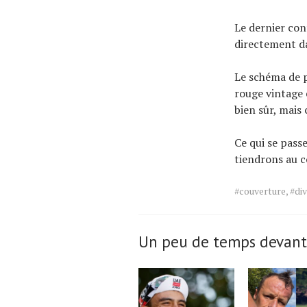
Le dernier con
directement da
Le schéma de p
rouge vintage 
bien sûr, mais 
Ce qui se pass
tiendrons au c
Tags
#couverture
,
#di
for
the
article.
Un peu de temps devant