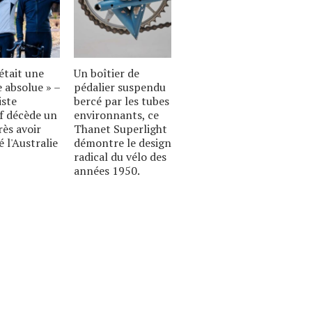
était une
Un boîtier de
 absolue » –
pédalier suspendu
iste
bercé par les tubes
if décède un
environnants, ce
rès avoir
Thanet Superlight
é l'Australie
démontre le design
radical du vélo des
années 1950.