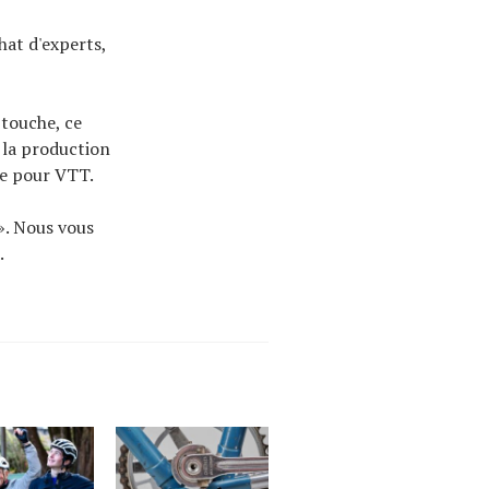
hat d'experts,
 touche, ce
à la production
ine pour VTT.
». Nous vous
.