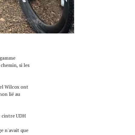
a gamme
 chemin, si les
ael Wilcox ont
non lié au
e cintre UDH
e n'avait que