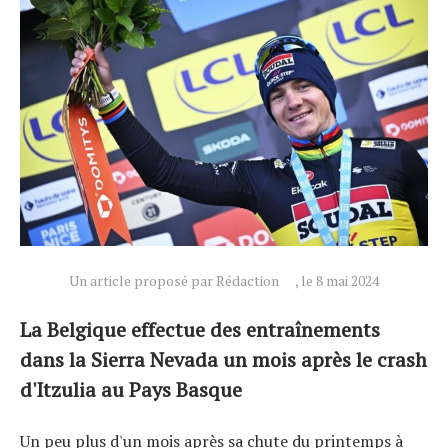
Actualités
Technologies
Tests de produits
Conseils
Un article proposé par Rédaction
, le 8 mai 2024
Tendances
Tous nos articles
La Belgique effectue des entraînements
À propos
dans la Sierra Nevada un mois après le crash
d'Itzulia au Pays Basque
Un peu plus d'un mois après sa chute du printemps à