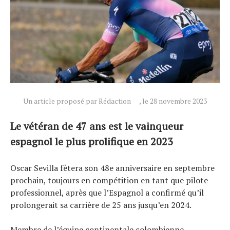
Un article proposé par Rédaction
, le 28 novembre 2023
Actualités
Technologies
Le vétéran de 47 ans est le vainqueur
Tests de produits
espagnol le plus prolifique en 2023
Conseils
Oscar Sevilla fêtera son 48e anniversaire en septembre
Tendances
prochain, toujours en compétition en tant que pilote
Tous nos articles
professionnel, après que l’Espagnol a confirmé qu’il
À propos
prolongerait sa carrière de 25 ans jusqu’en 2024.
Membre de l’équipe continentale colombienne