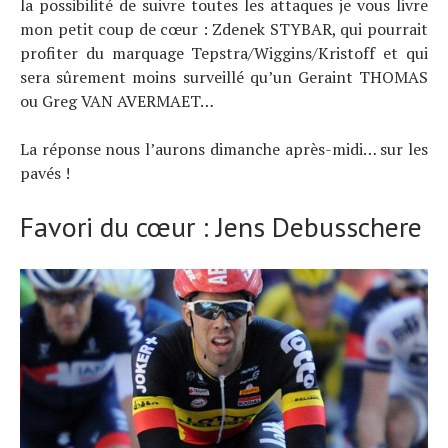
la possibilité de suivre toutes les attaques je vous livre
mon petit coup de cœur : Zdenek STYBAR, qui pourrait
profiter du marquage Tepstra/Wiggins/Kristoff et qui
sera sûrement moins surveillé qu’un Geraint THOMAS
ou Greg VAN AVERMAET…
Actualités
La réponse nous l’aurons dimanche après-midi… sur les
Technologies
pavés !
Tests de produits
Conseils
Tendances
Favori du cœur : Jens Debusschere
Tous nos articles
À propos